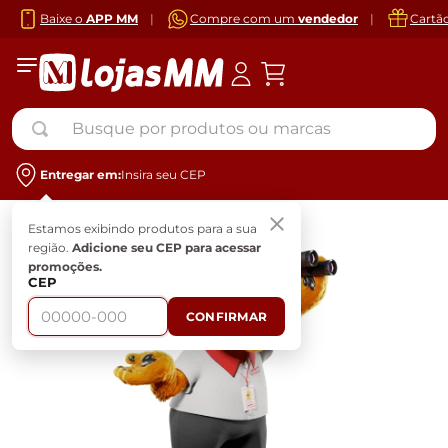
Baixe o
APP MM
|
Compre com um
vendedor
|
Cartã
Busque por produtos ou marcas
Entregar em:
Insira seu CEP
Estamos exibindo produtos para a sua
região.
Adicione seu CEP para acessar
promoções.
CEP
CONFIRMAR