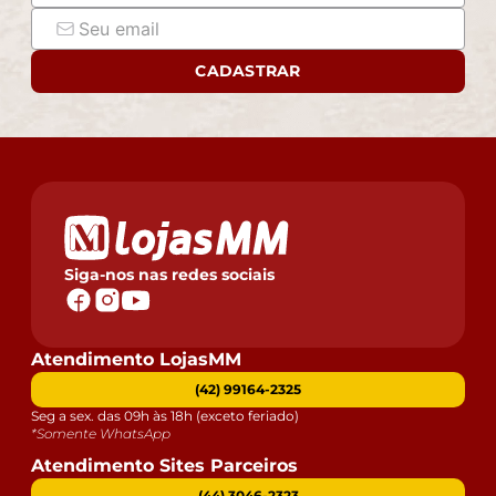
CADASTRAR
Siga-nos nas redes sociais
Atendimento LojasMM
(42) 99164-2325
Seg a sex. das 09h às 18h (exceto feriado)
*Somente WhatsApp
Atendimento Sites Parceiros
(44) 3046-2323