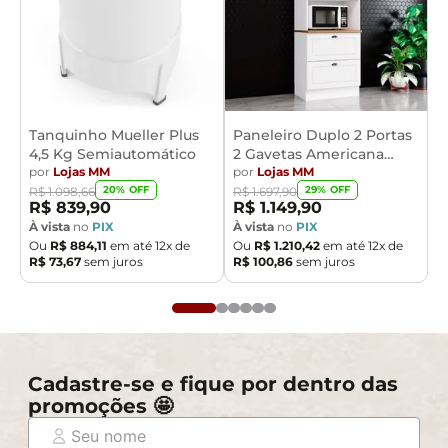
Tanquinho Mueller Plus
Paneleiro Duplo 2 Portas
4,5 Kg Semiautomático
2 Gavetas Americana
por
Lojas MM
Henn
por
Lojas MM
20
% OFF
29
% OFF
R$
1
.
098
,
66
R$
1
.
697
,
90
R$
839
,
90
R$
1
.
149
,
90
À vista
no
PIX
À vista
no
PIX
Ou
R$
884
,
11
em até
12
x de
Ou
R$
1
.
210
,
42
em até
12
x de
R$
73
,
67
sem juros
R$
100
,
86
sem juros
Cadastre-se e fique por dentro das
promoções 🤩