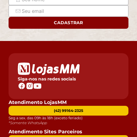
responsabilizamos, no ato da entrega, por subir
escadas/elevadores ou pelo transporte por guincho em
apartamentos. Eventuais despesas são de
CADASTRAR
responsabilidade do comprador.
- Confira as dimensões do produto e certifique-se de
que passará normalmente por supostos elevadores,
portas, escadas e/ou corredores de sua residência.
Siga-nos nas redes sociais
Atendimento LojasMM
(42) 99164-2325
Seg a sex. das 09h às 18h (exceto feriado)
*Somente WhatsApp
Atendimento Sites Parceiros