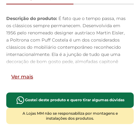
Descrição do produto:
É fato que o tempo passa, mas
os clássicos sempre permanecem. Desenvolvida em
1956 pelo renomeado designer austríaco Martin Eisler,
a Poltrona com Puff Costela é um dos considerados
clássicos do mobiliário contemporâneo reconhecido
internacionalmente. Ela é a junção de tudo que uma
decoração de bom gosto pede, almofadas capitonê
macias e confortáveis tanto no encosto, quanto
assento, base com traçado de linhas elegantes e
Ver mais
curvilíneas com o shape formato costela. Seus pés
delicados valorizam seu revestimento de fibra
siliconada, ideal para decorações residenciais,
Gostei deste produto e quero tirar algumas dúvidas
sofisticadas ou clássicas. Sua robustez além de marcar
presença no ambiente, oferece conforto inigualável.
A Lojas MM não se responsabiliza por montagens e
instalações dos produtos.
Dimensões da Poltrona (L x A x P)
68 x 90 x 90 cm