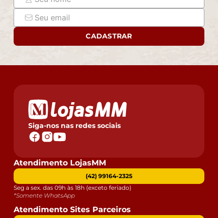
responsabilizamos, no ato da entrega, por subir
escadas/elevadores ou pelo transporte por guincho em
apartamentos. Eventuais despesas são de
CADASTRAR
responsabilidade do comprador.
- Confira as dimensões do produto e certifique-se de
que passará normalmente por supostos elevadores,
portas, escadas e/ou corredores de sua residência.
Siga-nos nas redes sociais
Atendimento LojasMM
(42) 99164-2325
Seg a sex. das 09h às 18h (exceto feriado)
*Somente WhatsApp
Atendimento Sites Parceiros