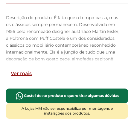
Descrição do produto: É fato que o tempo passa, mas
os clássicos sempre permanecem. Desenvolvida em
1956 pelo renomeado designer austríaco Martin Eisler,
a Poltrona com Puff Costela é um dos considerados
clássicos do mobiliário contemporâneo reconhecido
internacionalmente. Ela é a junção de tudo que uma
decoração de bom gosto pede, almofadas capitonê
macias e confortáveis tanto no encosto, quanto
assento, base com traçado de linhas elegantes e
Ver mais
curvilíneas com o shape formato costela. Seus pés
delicados valorizam seu revestimento de fibra
siliconada, ideal para decorações residenciais,
Gostei deste produto e quero tirar algumas dúvidas
sofisticadas ou clássicas. Sua robustez além de marcar
presença no ambiente, oferece conforto inigualável.
A Lojas MM não se responsabiliza por montagens e
instalações dos produtos.
Dimensões da Poltrona (L x A x P)
68 x 90 x 90 cm