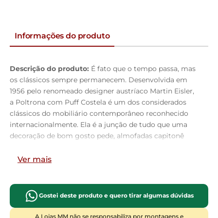
Informações do produto
Descrição do produto:
É fato que o tempo passa, mas
os clássicos sempre permanecem. Desenvolvida em
1956 pelo renomeado designer austríaco Martin Eisler,
a Poltrona com Puff Costela é um dos considerados
clássicos do mobiliário contemporâneo reconhecido
internacionalmente. Ela é a junção de tudo que uma
decoração de bom gosto pede, almofadas capitonê
macias e confortáveis tanto no encosto, quanto
assento, base com traçado de linhas elegantes e
Ver mais
curvilíneas com o shape formato costela. Seus pés
delicados valorizam seu revestimento de fibra
siliconada, ideal para decorações residenciais,
Gostei deste produto e quero tirar algumas dúvidas
sofisticadas ou clássicas. Sua robustez além de marcar
presença no ambiente, oferece conforto inigualável.
A Lojas MM não se responsabiliza por montagens e