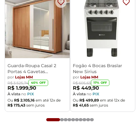
Guarda-Roupa Casal 2
Fogão 4 Bocas Braslar
Portas 4 Gavetas
New Sirius
Caemmun Moviment
por
Lojas MM
por
Lojas MM
40
% OFF
17
% OFF
R$
3
.
525
,
74
R$
605
,
63
R$
1
.
999
,
90
R$
449
,
90
À vista
no
PIX
À vista
no
PIX
Ou
R$
2
.
105
,
16
em até
12
x de
Ou
R$
499
,
89
em até
12
x de
R$
175
,
43
sem juros
R$
41
,
65
sem juros