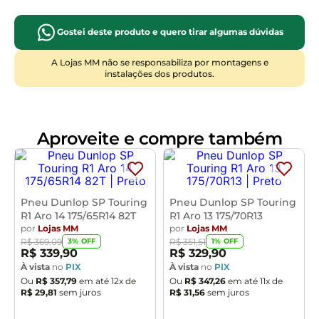
a
distribuição equilibrada de pressão
Modelo
:
SP Touring T1
otimizam a
aderência lateral
, assegurando
Gostei deste produto e quero tirar algumas dúvidas
confiabilidade
e
estabilidade
para seu veículo.
Marca
:
Dunlop
Oferece uma
experiência de condução
A Lojas MM não se responsabiliza por montagens e
instalações dos produtos.
superior
, projetada para sua
tranquilidade
e a
de seus passageiros, com a
qualidade
que só a
Dunlop oferece.
Aproveite e compre também
Manutenção e cuidados
: Realize a
calibragem
regularmente, faça o
alinhamento
e
balanceamento
, execute o
rodízio
periódico,
verifique a
profundidade dos sulcos
e
inspecione
danos
para prolongar a vida útil e
Pneu Dunlop SP Touring
Pneu Dunlop SP Touring
R1 Aro 14 175/65R14 82T
R1 Aro 13 175/70R13
preservar a
segurança
do seu pneu.
por
Lojas MM
por
Lojas MM
3
% OFF
1
% OFF
R$
369
,
09
R$
351
,
51
R$
339
,
90
R$
329
,
90
À vista
no
PIX
À vista
no
PIX
Ou
R$
357
,
79
em até
12
x de
Ou
R$
347
,
26
em até
11
x de
R$
29
,
81
sem juros
R$
31
,
56
sem juros