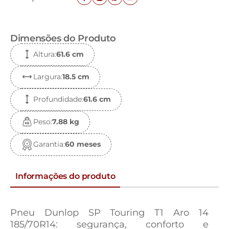
Dimensões do Produto
Altura
:
61.6 c
m
Largura
:
18.5 c
m
Profundidade
:
61.6 c
m
Peso
:
7.88 k
g
Garantia
:
60 meses
Informações do produto
Pneu Dunlop SP Touring T1 Aro 14
185/70R14: segurança, conforto e