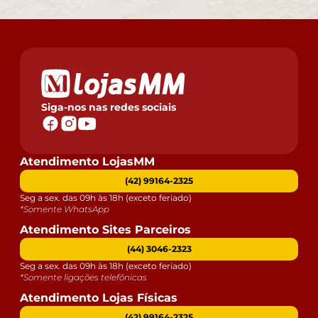
Siga-nos nas redes sociais
Atendimento LojasMM
(42) 99164-2325
Seg a sex. das 09h às 18h (exceto feriado)
*Somente WhatsApp
Atendimento Sites Parceiros
(44) 3046-2323
Seg a sex. das 09h às 18h (exceto feriado)
*Somente ligações telefônicas
Atendimento Lojas Físicas
(42) 99164-2325