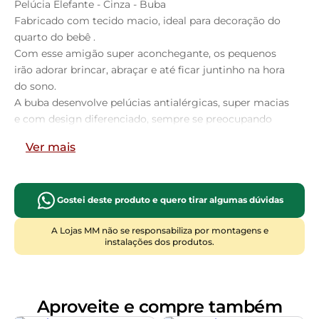
Pelúcia Elefante - Cinza - Buba
Fabricado com tecido macio, ideal para decoração do
quarto do bebê .
Com esse amigão super aconchegante, os pequenos
irão adorar brincar, abraçar e até ficar juntinho na hora
do sono.
A buba desenvolve pelúcias antialérgicas, super macias
e com design diferenciado, sempre se preocupando
em manter um alto padrão de qualidade.
Ver mais
Tamanho aproximado 30 cm sentado.
Número de registro/certificação INMETRO: 300/2002
Idade recomendada a partir de 3 anos
Gostei deste produto e quero tirar algumas dúvidas
A Lojas MM não se responsabiliza por montagens e
instalações dos produtos.
Aproveite e compre também