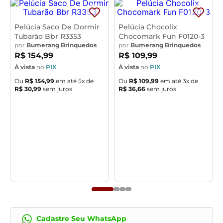
Pelúcia Saco De Dormir
Pelúcia Chocolix
Tubarão Bbr R3353
Chocomark Fun F0120-3
por
Bumerang Brinquedos
por
Bumerang Brinquedos
R$
154
,
99
R$
109
,
99
À vista
no
PIX
À vista
no
PIX
Ou
R$
154
,
99
em até
5
x de
Ou
R$
109
,
99
em até
3
x de
R$
30
,
99
sem juros
R$
36
,
66
sem juros
Cadastre Seu WhatsApp