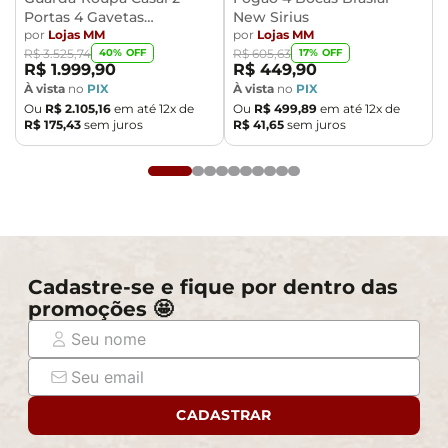
Portas 4 Gavetas
New Sirius
Caemmun Moviment
por
Lojas MM
por
Lojas MM
40
% OFF
17
% OFF
R$
3
.
525
,
74
R$
605
,
63
R$
1
.
999
,
90
R$
449
,
90
À vista
no
PIX
À vista
no
PIX
Ou
R$
2
.
105
,
16
em até
12
x de
Ou
R$
499
,
89
em até
12
x de
R$
175
,
43
sem juros
R$
41
,
65
sem juros
Cadastre-se e fique por dentro das
promoções 🤩
CADASTRAR