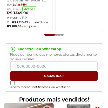
2 Gavetas Americana
Henn
por
Lojas MM
29
% OFF
R$
1
.
697
,
90
R$
1
.
149
,
90
À vista
no
PIX
Ou
R$
1
.
210
,
42
em até
12
x de
R$
100
,
86
sem juros
Cadastre Seu WhatsApp
Fique por dentro das melhores ofertas diretamente
do seu celular!
CADASTRAR
Aceito receber notificações via Whatsapp
Produtos mais vendidos!