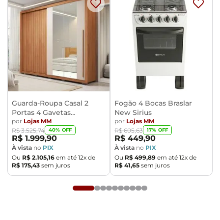
Guarda-Roupa Casal 2
Fogão 4 Bocas Braslar
Portas 4 Gavetas
New Sirius
Caemmun Moviment
por
Lojas MM
por
Lojas MM
40
% OFF
17
% OFF
R$
3
.
525
,
74
R$
605
,
63
R$
1
.
999
,
90
R$
449
,
90
À vista
no
PIX
À vista
no
PIX
Ou
R$
2
.
105
,
16
em até
12
x de
Ou
R$
499
,
89
em até
12
x de
R$
175
,
43
sem juros
R$
41
,
65
sem juros