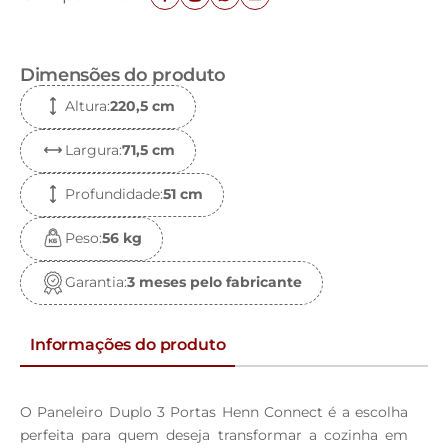
Dimensões do produto
Altura
:
220,5 c
m
Largura
:
71,5 c
m
Profundidade
:
51 c
m
Peso
:
56 k
g
Garantia
:
3 meses pelo fabricante
Informações do produto
O Paneleiro Duplo 3 Portas Henn Connect é a escolha
perfeita para quem deseja transformar a cozinha em