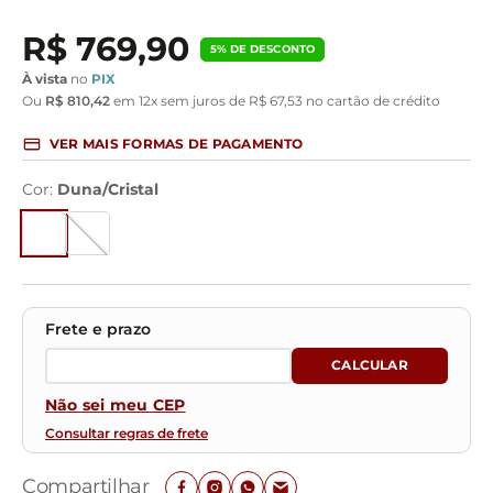
R$
769
,
90
5
% DE DESCONTO
À vista
no
PIX
Ou
R$
810
,
42
em
12
x sem juros de
R$
67
,
53
no cartão de crédito
VER MAIS FORMAS DE PAGAMENTO
Cor
:
Duna/Cristal
Não sei meu CEP
Consultar regras de frete
Compartilhar