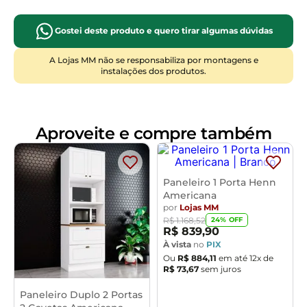
enquanto as dobradiças metálicas garantem maior
vida útil e suavidade na abertura das portas. Com seus
- Puxadores
:
Alumínio bronze
Gostei deste produto e quero tirar algumas dúvidas
220,5 cm de altura, o paneleiro aproveita a estrutura
- Dobradiças
:
Metal
vertical da cozinha sem ocupar área útil do chão, sendo
A Lojas MM não se responsabiliza por montagens e
ideal para ambientes compactos ou amplos.
instalações dos produtos.
Dimensões do Produto
:
Manutenção e cuidados:
Limpe com pano macio e
- Altura
:
220,5 cm
levemente umedecido. Evite produtos abrasivos e
excesso de umidade para preservar o acabamento.
- Largura
:
71,5 cm
Aproveite e compre também
- Profundidade
:
51 cm
- Peso
:
51 kg
Paneleiro 1 Porta Henn
Americana
- Garantia
:
3 meses pelo fabricante
por
Lojas MM
24
% OFF
R$
1
.
168
,
52
R$
839
,
90
À vista
no
PIX
Ou
R$
884
,
11
em até
12
x de
R$
73
,
67
sem juros
Paneleiro Duplo 2 Portas