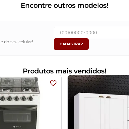
Encontre outros modelos!
 bancada.
e do seu celular!
CADASTRAR
o a gás.
Produtos mais vendidos!
ontagem. Sistema de montagem: Parafusos, buchas, cavilha
o utilize produtos abrasivos como álcool e detergente, assi
am calor ou umidade.
vendo ficar exposto diretamente ao sol, calor e umidade excessi
m e o produto real, por conta do tratamento de imagens e a cal
objetos de decoração e eletrônicos.