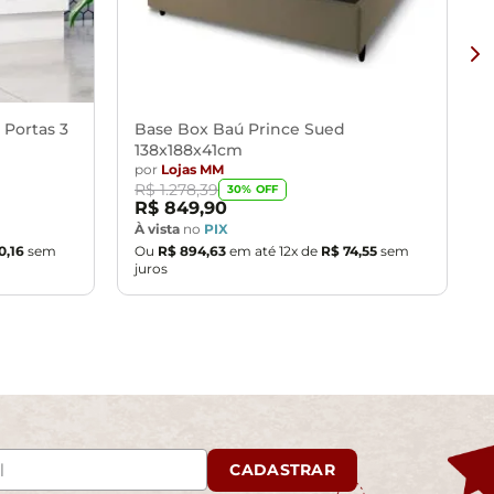
provante de recebimento.
 entrega, por subir escadas/elevadores ou pelo
u corredores de sua residência.
 Portas 3
Base Box Baú Prince Sued
138x188x41cm
por
Lojas MM
R$
1
.
278
,
39
30
% OFF
R$
849
,
90
À vista
no
PIX
0
,
16
sem
Ou
R$
894
,
63
em até
12
x de
R$
74
,
55
sem
juros
CADASTRAR