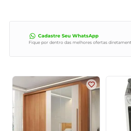
Prateleira: 136 x 4 x 17 cm.
Características:
Estrutura em MDP/MDF.
Suporta TV de até 60 polegadas no painel, 55 polegadas na
Cadastre Seu WhatsApp
Peso máximo suportado 43 kg.
Fique por dentro das melhores ofertas diretament
Possui 1 porta basculante com dobradiças metálicas e pistã
Tampo da bancada e prateleira em MDP 37mm.
Acabamento pintura UV fosco.
- Produto entregue desmontado, acompanha manual de m
- Este produto deve ser limpo com pano macio e seco. Nã
- Proteja a superfície do móvel de objetos que transmit
Observações importantes:
- Produto para uso residencial em ambiente interno, não de
- Pode haver alguma diferença de tonalidade entre a image
- As imagens são meramente ilustrativas, não acompanham 