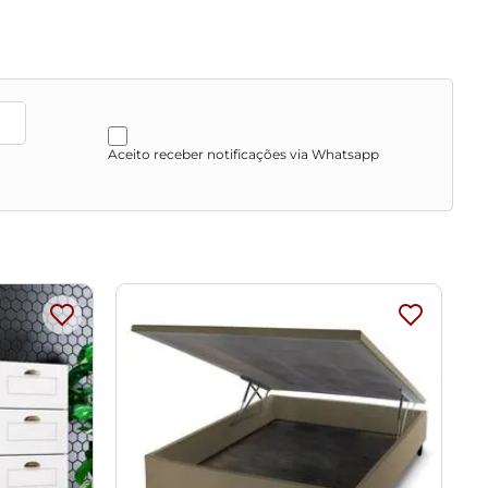
Aceito receber notificações via Whatsapp
s e suporte invisível.
m como esponjas rígidas ou palha de aço.
vos.
ibração de cores do seu monitor.