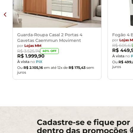
- Ao receber a mercadoria, o cliente deve verificar as co
- Montagem, desmontagem e outras instalações serão de res
transporte por guincho em apartamentos. Eventuais despes
- Confira as dimensões do produto e certifique-se de que p
Guarda-Roupa Casal 2 Portas 4
Fogão 4 B
Gavetas Caemmun Moviment
por
Lojas 
R$
605
,
63
por
Lojas MM
R$
449
,
R$
3
.
525
,
74
40
% OFF
R$
1
.
999
,
90
À vista
no
À vista
no
PIX
Ou
R$
499
,
juros
Ou
R$
2
.
105
,
16
em até
12
x de
R$
175
,
43
sem
juros
Cadastre-se e fique por
dentro das promoções 