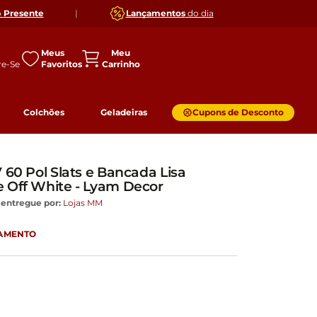
o
Presente
|
Lançamentos
do dia
Meus
Favoritos
Colchões
Geladeiras
Cupons de Desconto
 60 Pol Slats e Bancada Lisa
 Off White - Lyam Decor
 entregue por:
Lojas MM
GAMENTO