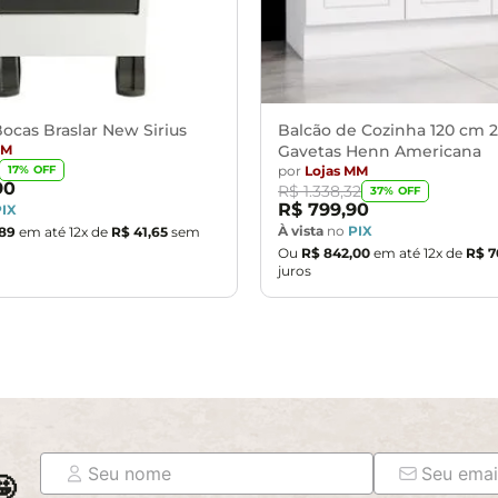
ndições da embalagem, caso haja alguma avaria não assine o com
ponsabilidade do cliente. Não nos responsabilizamos, no ato da
as são de responsabilidade do comprador.
assará normalmente por supostos elevadores, portas, escadas e/o
ocas Braslar New Sirius
Balcão de Cozinha 120 cm 2
MM
Gavetas Henn Americana
por
Lojas MM
17
% OFF
90
R$
1
.
338
,
32
37
% OFF
R$
799
,
90
PIX
À vista
no
PIX
89
em até
12
x de
R$
41
,
65
sem
Ou
R$
842
,
00
em até
12
x de
R$
7
juros
