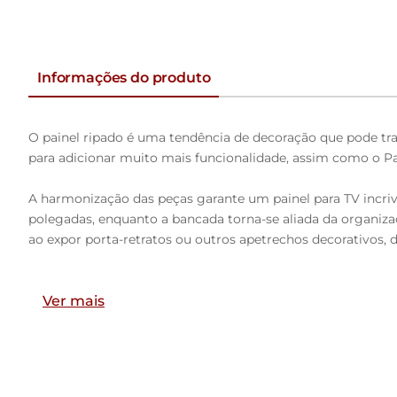
Informações do produto
O painel ripado é uma tendência de decoração que pode 
para adicionar muito mais funcionalidade, assim como o Pa
A harmonização das peças garante um painel para TV incrive
polegadas, enquanto a bancada torna-se aliada da organiza
ao expor porta-retratos ou outros apetrechos decorativos, 
Gostou? Então não espere mais. Adicione agora mesmo ao 
Ver mais
Dimensões do produto (L x A x P)
Painel: 141 x 250 x 3 cm.
Bancada: 136 x 23 x 33 cm.