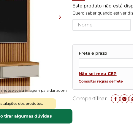
Mesas de Cabeceira
Ver todos
Este produto não está di
Baú Organizador
Ver todos
Quero saber quando estiver dis
Não sei meu CEP
Consultar regras de frete
o mouse sob a imagem para dar zoom
Compartilhar
nstalações dos produtos.
o tirar algumas dúvidas