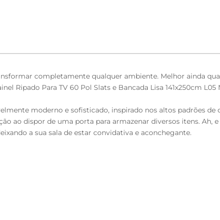
transformar completamente qualquer ambiente. Melhor ainda q
inel Ripado Para TV 60 Pol Slats e Bancada Lisa 141x250cm L05
lmente moderno e sofisticado, inspirado nos altos padrões de d
ção ao dispor de uma porta para armazenar diversos itens. Ah, 
deixando a sua sala de estar convidativa e aconchegante.
seu carrinho e transforme a sua casa com a Lyam Decor.