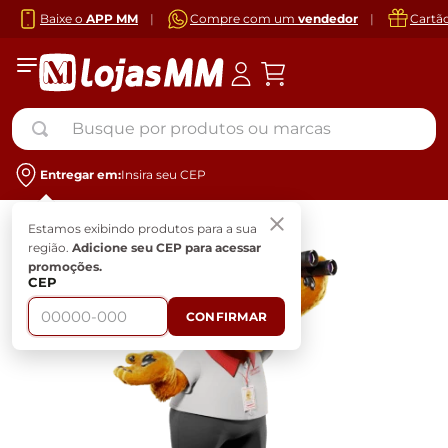
Baixe o
APP MM
|
Compre com um
vendedor
|
Cartã
Busque por produtos ou marcas
Entregar em:
Insira seu CEP
Estamos exibindo produtos para a sua
região.
Adicione seu CEP para acessar
promoções.
CEP
CONFIRMAR