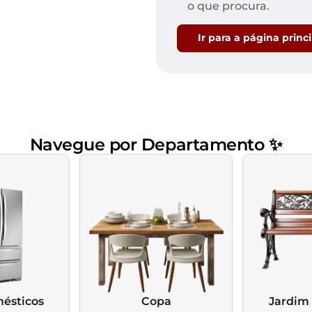
Mesas de Cabeceira
Ver todos
o que procura.
Baú Organizador
Ver todos
Ir para a página princ
Navegue por Departamento ✨
ésticos
Copa
Jardim