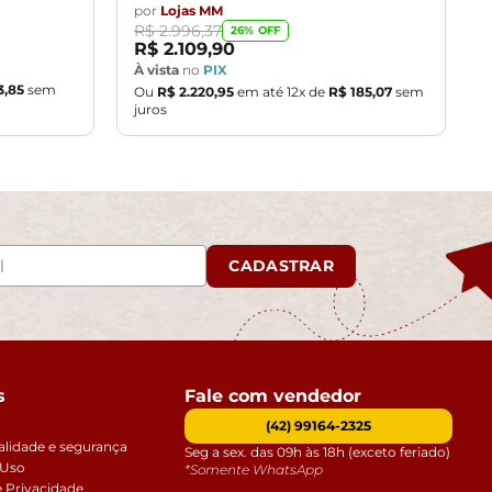
por
Lojas MM
R$
2
.
996
,
37
26
% OFF
R$
2
.
109
,
90
À vista
no
PIX
3
,
85
sem
Ou
R$
2
.
220
,
95
em até
12
x de
R$
185
,
07
sem
juros
CADASTRAR
s
Fale com vendedor
(42) 99164-2325
alidade e segurança
Seg a sex. das 09h às 18h (exceto feriado)
 Uso
*Somente WhatsApp
e Privacidade