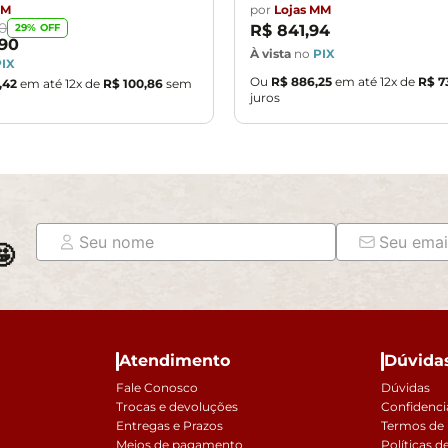
MM
por
Lojas MM
0
29
% OFF
R$
841
,
94
90
À vista
no
PIX
PIX
Ou
R$
886
,
25
em até
12
x de
R$
7
,
42
em até
12
x de
R$
100
,
86
sem
juros

Atendimento
Dúvida
Fale Conosco
Dúvidas
Trocas e devoluções
Confidenci
Entregas e Prazos
Termos de
Meios de pagamento
Políticas d