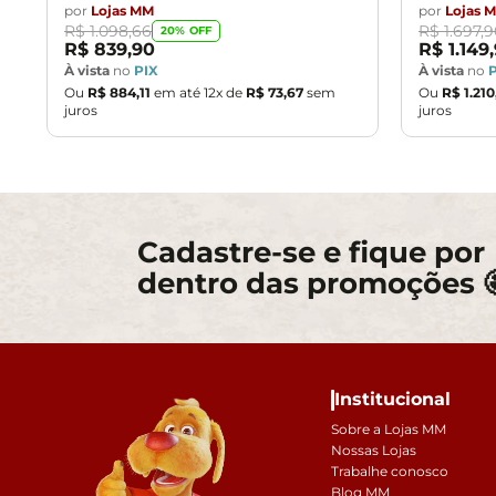
por
Lojas MM
por
Lojas 
R$
1
.
098
,
66
R$
1
.
697
,
9
20
% OFF
R$
839
,
90
R$
1
.
149
,
À vista
no
PIX
À vista
no
Ou
R$
884
,
11
em até
12
x de
R$
73
,
67
sem
Ou
R$
1
.
210
juros
juros
Cadastre-se e fique por
dentro das promoções 
Institucional
Sobre a Lojas MM
Nossas Lojas
Trabalhe conosco
Blog MM