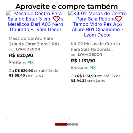
Aproveite e compre também
Deixe sua sala de estar mais convidativa e cheia de
charme com esse kit que une funcionalidade e beleza.
Dê o primeiro passo para um ambiente dos sonhos!
Adicione ao seu carrinho!
Mesa de Centro Para
Kit 02 Mesas de Centro
Sala de Estar 3 em 1 Pés
Dimensões da Mesa de Centro Trina (L x A x P)
Para Sala Redonda
Metálicos Dari A03 Nero
por
LYAM DECOR
Tampo Vidro Pés Aço
por
LYAM DECOR
76,5 x 33,5 x 72,5 cm.
Dourado - Lyam Decor
R$
820
,
90
Allure B01 Cinamomo -
R$
1
.
131
,
90
À vista
no
PIX
Lyam Decor
À vista
no
PIX
Características Mesa de Centro Trina:
Ou
R$
820
,
90
em até
12
x de
R$
68
,
40
sem juros
Estrutura 100% MDF com acabamento das bordas em
Ou
R$
1
.
131
,
90
em até
12
x de
R$
94
,
32
sem juros
Melamina e PU completo.
Peças na cor Bali com impressão ultravioleta com 8
camadas de proteção.
Tampo usinado com formato triangular e cantos
arredondados.
Suporta até 4 kg distribuídos.
Pés metálicos cilíndricos na cor dourada, estilo
industrial.