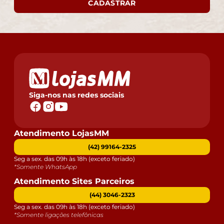
CADASTRAR
condições da embalagem, caso haja alguma avaria não
assine o comprovante de recebimento.
- Montagem, desmontagem e outras instalações serão
de responsabilidade do cliente. Não nos
responsabilizamos, no ato da entrega, por subir
escadas/elevadores ou pelo transporte por guincho em
apartamentos. Eventuais despesas são de
responsabilidade do comprador.
Siga-nos nas redes sociais
- Confira as dimensões do produto e certifique-se de
que passará normalmente por supostos elevadores,
portas, escadas e/ou corredores de sua residência.
Atendimento LojasMM
(42) 99164-2325
Seg a sex. das 09h às 18h (exceto feriado)
*Somente WhatsApp
Atendimento Sites Parceiros
(44) 3046-2323
Seg a sex. das 09h às 18h (exceto feriado)
*Somente ligações telefônicas