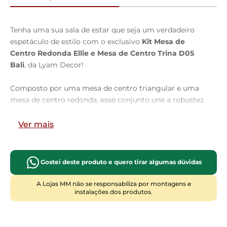
Tenha uma sua sala de estar que seja um verdadeiro
espetáculo de estilo com o exclusivo
Kit Mesa de
Centro Redonda Ellie e Mesa de Centro Trina D05
Bali
, da Lyam Decor!
Composto por uma mesa de centro triangular e uma
mesa de centro redonda, esse conjunto une a robustez
do estilo industrial aos encantos de um design
orgânico. Os pés metálicos conferem um toque
Ver mais
contemporâneo, enquanto os cantos arredondados
trazem suavidade e aconchego ao ambiente. Seja para
receber amigos, desfrutar de um café ou
Gostei deste produto e quero tirar algumas dúvidas
simplesmente relaxar, essas mesas são perfeitas para
qualquer ocasião. Seu formato inovador permite
A Lojas MM não se responsabiliza por montagens e
instalações dos produtos.
combinações criativas, otimizando o espaço e
adicionando uma dose de personalidade à sua
decoração.