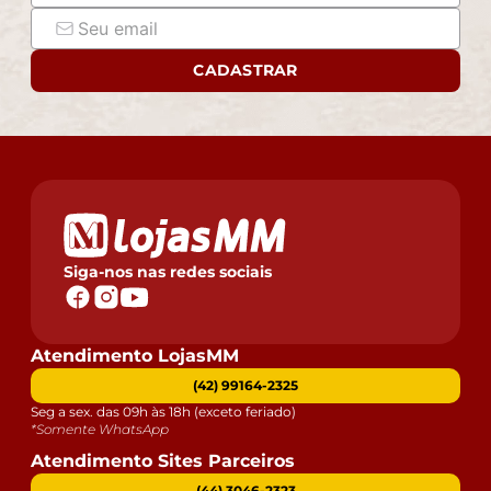
CADASTRAR
Siga-nos nas redes sociais
Atendimento LojasMM
(42) 99164-2325
Seg a sex. das 09h às 18h (exceto feriado)
*Somente WhatsApp
Atendimento Sites Parceiros
(44) 3046-2323