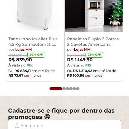
Tanquinho Mueller Plus
Paneleiro Duplo 2 Portas
4,5 Kg Semiautomático
2 Gavetas Americana
por
Lojas MM
Henn
por
Lojas MM
20
% OFF
29
% OFF
R$
1
.
098
,
66
R$
1
.
697
,
90
R$
839
,
90
R$
1
.
149
,
90
À vista
no
PIX
À vista
no
PIX
Ou
R$
884
,
11
em até
12
x de
Ou
R$
1
.
210
,
42
em até
12
x de
R$
73
,
67
sem juros
R$
100
,
86
sem juros
Cadastre-se e fique por dentro das
promoções 🤩