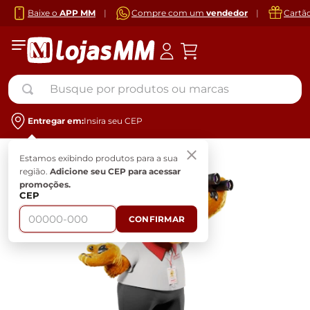
Baixe o
APP MM
|
Compre com um
vendedor
|
Cartã
Busque por produtos ou marcas
Entregar em:
Insira seu CEP
Estamos exibindo produtos para a sua
região.
Adicione seu CEP para acessar
promoções.
CEP
CONFIRMAR