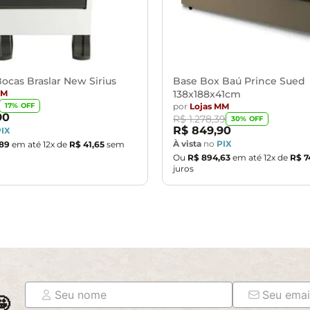
vendo ficar exposto diretamente ao sol, calor e umidade excessi
m e o produto real, por conta do tratamento de imagens e a cal
objetos de decoração e eletrônicos.
ndições da embalagem, caso haja alguma avaria não assine o com
ponsabilidade do cliente. Não nos responsabilizamos, no ato da
ocas Braslar New Sirius
Base Box Baú Prince Sued
MM
138x188x41cm
as são de responsabilidade do comprador.
por
Lojas MM
17
% OFF
assará normalmente por supostos elevadores, portas, escadas e/o
90
R$
1
.
278
,
39
30
% OFF
R$
849
,
90
PIX
À vista
no
PIX
89
em até
12
x de
R$
41
,
65
sem
Ou
R$
894
,
63
em até
12
x de
R$
7
juros
