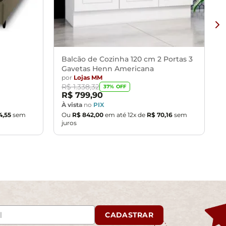
vos.
ibração de cores do seu monitor.
provante de recebimento.
 entrega, por subir escadas/elevadores ou pelo
Balcão de Cozinha 120 cm 2 Portas 3
Gavetas Henn Americana
por
Lojas MM
u corredores de sua residência.
R$
1
.
338
,
32
37
% OFF
R$
799
,
90
À vista
no
PIX
4
,
55
sem
Ou
R$
842
,
00
em até
12
x de
R$
70
,
16
sem
juros
CADASTRAR