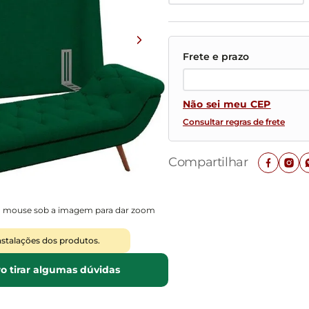
Mesas de Cabeceira
Ver todos
Baú Organizador
Ver todos
Não sei meu CEP
Consultar regras de frete
Compartilhar
o mouse sob a imagem para dar zoom
nstalações dos produtos.
o tirar algumas dúvidas