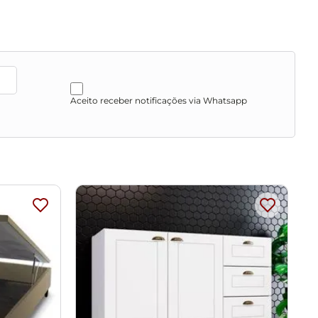
Aceito receber notificações via Whatsapp
sengordurantes, álcool ou solvente.