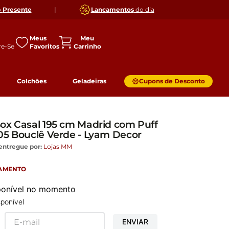
o
Presente
|
Lançamentos
do dia
Meus
Favoritos
Colchões
Geladeiras
Cupons de Desconto
ox Casal 195 cm Madrid com Puff
05 Bouclê Verde - Lyam Decor
entregue por:
Lojas MM
GAMENTO
sponível no momento
ponível
ENVIAR