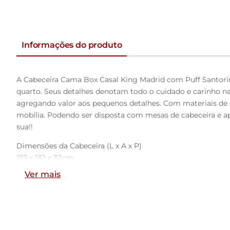
Informações do produto
A Cabeceira Cama Box Casal King Madrid com Puff Santorin
quarto. Seus detalhes denotam todo o cuidado e carinho na
agregando valor aos pequenos detalhes. Com materiais de
mobília. Podendo ser disposta com mesas de cabeceira e ap
sua!!
Dimensões da Cabeceira (L x A x P)
213 x 132 x 32cm
Ver mais
Características da Cabeceira:
Estrutura em madeira de eucalipto.
Revestimento em tecido Bouclê na cor Verde.
Densidade da Espuma D-20.
Acompanha suporte frame para fixação.