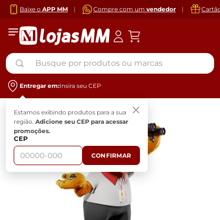
Baixe o
APP MM
|
Compre com um
vendedor
|
Cartã
Busque por produtos ou marcas
Entregar em:
Insira seu CEP
Estamos exibindo produtos para a sua
região.
Adicione seu CEP para acessar
promoções.
CEP
CONFIRMAR