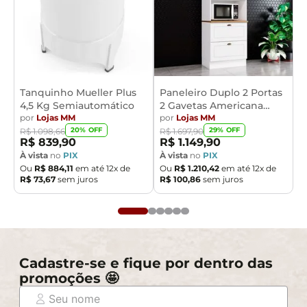
Tanquinho Mueller Plus
Paneleiro Duplo 2 Portas
4,5 Kg Semiautomático
2 Gavetas Americana
por
Lojas MM
Henn
por
Lojas MM
20
% OFF
29
% OFF
R$
1
.
098
,
66
R$
1
.
697
,
90
R$
839
,
90
R$
1
.
149
,
90
À vista
no
PIX
À vista
no
PIX
Ou
R$
884
,
11
em até
12
x de
Ou
R$
1
.
210
,
42
em até
12
x de
R$
73
,
67
sem juros
R$
100
,
86
sem juros
Cadastre-se e fique por dentro das
promoções 🤩