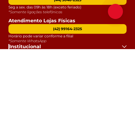
Seg a sex. das 09h às 18h (exceto feriado)
*Somente ligações telefônicas
Atendimento Lojas Físicas
(42) 99164-2325
Horário pode variar conforme a filial
*Somente WhatsApp
Institucional
Atendimento
Dúvidas
Serviços
Datas Especiais
Formas de Pagamento:
Selos e Segurança