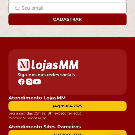
CADASTRAR
Siga-nos nas redes sociais
Atendimento LojasMM
(42) 99164-2325
Seg a sex. das 09h às 18h (exceto feriado)
*Somente WhatsApp
Atendimento Sites Parceiros
(44) 3046-2323