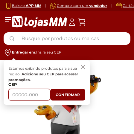
Baixe o
APP MM
|
Compre com um
vendedor
|
Cartã
Busque por produtos ou marcas
Entregar em:
Insira seu CEP
Estamos exibindo produtos para a sua
região.
Adicione seu CEP para acessar
promoções.
CEP
CONFIRMAR