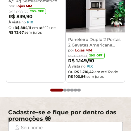
4,5 Kg Semiautomático
por
Lojas MM
20
% OFF
R$
1
.
098
,
66
R$
839
,
90
À vista
no
PIX
Ou
R$
884
,
11
em até
12
x de
R$
73
,
67
sem juros
Paneleiro Duplo 2 Portas
2 Gavetas Americana
Henn
por
Lojas MM
29
% OFF
R$
1
.
697
,
90
R$
1
.
149
,
90
À vista
no
PIX
Ou
R$
1
.
210
,
42
em até
12
x de
R$
100
,
86
sem juros
Cadastre-se e fique por dentro das
promoções 🤩