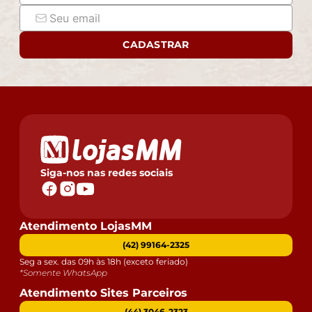
CADASTRAR
Siga-nos nas redes sociais
Atendimento LojasMM
(42) 99164-2325
Seg a sex. das 09h às 18h (exceto feriado)
*Somente WhatsApp
Atendimento Sites Parceiros
(44) 3046-2323