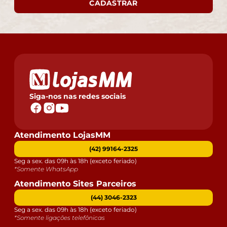
CADASTRAR
Siga-nos nas redes sociais
Atendimento LojasMM
(42) 99164-2325
Seg a sex. das 09h às 18h (exceto feriado)
*Somente WhatsApp
Atendimento Sites Parceiros
(44) 3046-2323
Seg a sex. das 09h às 18h (exceto feriado)
*Somente ligações telefônicas