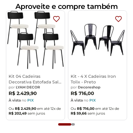
Aproveite e compre também
Dimensões do produto (L x A x P)
44 x 80 x 53 cm
Medidas Internas:
Altura do chão ao assento: 46 cm
Diâmetro do acento:42 cm
Altura do Encosto: 41 cm
Largura do Encosto: 45cm.
Características:
Estrutura fixa em Aço Carbono com pintura epóxi na
Kit 04 Cadeiras
Kit - 4 X Cadeiras Iron
cor Preta.
Decorativa Estofada Sala
Tolix - Preto
De Jantar Barcelona L02
por
LYAM DECOR
por
Decoreshop
Revestimento de alta qualidade em Suede na cor Verde
Couríssimo Preto Linho
R$
2
.
429
,
90
R$
716
,
00
Musgo.
Cru - Lyam
À vista
no
PIX
À vista
no
PIX
Assento e encosto com espuma laminada D-26.
Suporta até 120 kg.
Ou
R$
2
.
429
,
90
em até
12
x de
Ou
R$
716
,
00
em até
12
x de
R$
202
,
49
sem juros
R$
59
,
66
sem juros
Produto entregue montado.