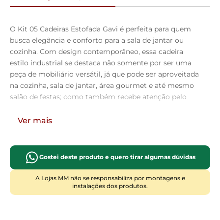
O Kit 05 Cadeiras Estofada Gavi é perfeita para quem
busca elegância e conforto para a sala de jantar ou
cozinha. Com design contemporâneo, essa cadeira
estilo industrial se destaca não somente por ser uma
peça de mobiliário versátil, já que pode ser aproveitada
na cozinha, sala de jantar, área gourmet e até mesmo
salão de festas; como também recebe atenção pelo
conforto que oferece, graças ao assento e encosto
revestidos com espuma laminada D-26, de modo que
Ver mais
você desfrute de momentos incríveis durante as
refeições. Já os pés em aço carbono conferem
resistência e durabilidade, garantindo que você
Gostei deste produto e quero tirar algumas dúvidas
desfrute dessa cadeira por muito tempo. Em outras
palavras, a Cadeira para Sala de Jantar Cozinha
A Lojas MM não se responsabiliza por montagens e
instalações dos produtos.
Estofada Gavi é a escolha perfeita para quem valoriza o
estilo e o conforto em seus momentos especiais à
mesa. Aproveite e garanta já a sua!