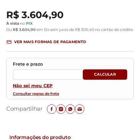
R$
3
.
604
,
90
À vista
no
PIX
Ou
R$
3
.
604
,
90
em
12
x sem juros de
R$
300
,
40
no cartão de crédito
VER MAIS FORMAS DE PAGAMENTO
Não sei meu CEP
Consultar regras de frete
Compartilhar
Informações do produto