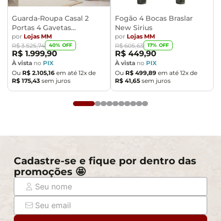
assine o comprovante de recebimento.
- Montagem, desmontagem e outras instalações serão
Guarda-Roupa Casal 2
Fogão 4 Bocas Braslar
de responsabilidade do cliente. Não nos
Portas 4 Gavetas
New Sirius
responsabilizamos, no ato da entrega, por subir
Caemmun Moviment
por
Lojas MM
por
Lojas MM
40
% OFF
17
% OFF
R$
3
.
525
,
74
R$
605
,
63
escadas/elevadores ou pelo transporte por guincho em
R$
1
.
999
,
90
R$
449
,
90
apartamentos. Eventuais despesas são de
À vista
no
PIX
À vista
no
PIX
responsabilidade do comprador.
Ou
R$
2
.
105
,
16
em até
12
x de
Ou
R$
499
,
89
em até
12
x de
R$
175
,
43
sem juros
R$
41
,
65
sem juros
- Confira as dimensões do produto e certifique-se de
que passará normalmente por supostos elevadores,
portas, escadas e/ou corredores de sua residência.
Cadastre-se e fique por dentro das
promoções 🤩