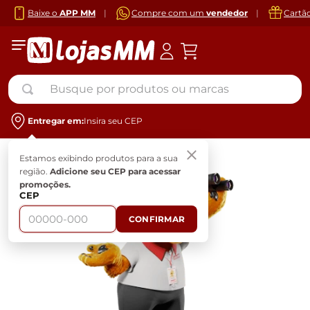
Baixe o
APP MM
|
Compre com um
vendedor
|
Cartã
Busque por produtos ou marcas
Entregar em:
Insira seu CEP
Estamos exibindo produtos para a sua
região.
Adicione seu CEP para acessar
promoções.
CEP
CONFIRMAR