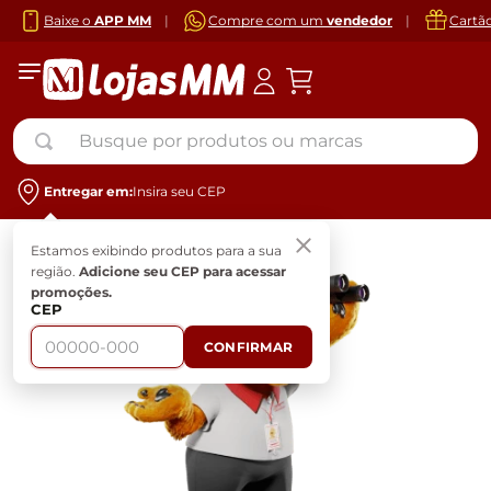
Baixe o
APP MM
|
Compre com um
vendedor
|
Cartã
Busque por produtos ou marcas
Entregar em:
Insira seu CEP
Estamos exibindo produtos para a sua
região.
Adicione seu CEP para acessar
promoções.
CEP
CONFIRMAR