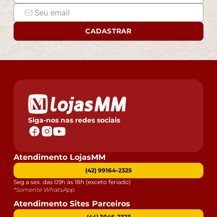
CADASTRAR
Siga-nos nas redes sociais
Atendimento LojasMM
(42) 99164-2325
Seg a sex. das 09h às 18h (exceto feriado)
*Somente WhatsApp
Atendimento Sites Parceiros
(44) 3046-2323