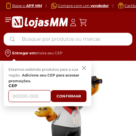
Baixe o
APP MM
|
Compre com um
vendedor
|
Cartã
Busque por produtos ou marcas
Entregar em:
Insira seu CEP
Estamos exibindo produtos para a sua
região.
Adicione seu CEP para acessar
promoções.
CEP
CONFIRMAR