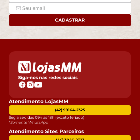
CADASTRAR
Siga-nos nas redes sociais
Atendimento LojasMM
(42) 99164-2325
Seg a sex. das 09h às 18h (exceto feriado)
*Somente WhatsApp
Atendimento Sites Parceiros
(44) 3046-2323