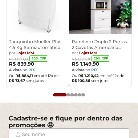
Tanquinho Mueller Plus
Paneleiro Duplo 2 Portas
4,5 Kg Semiautomático
2 Gavetas Americana
por
Lojas MM
Henn
por
Lojas MM
20
% OFF
29
% OFF
R$
1
.
098
,
66
R$
1
.
697
,
90
R$
839
,
90
R$
1
.
149
,
90
À vista
no
PIX
À vista
no
PIX
Ou
R$
884
,
11
em até
12
x de
Ou
R$
1
.
210
,
42
em até
12
x de
R$
73
,
67
sem juros
R$
100
,
86
sem juros
Cadastre-se e fique por dentro das
promoções 🤩