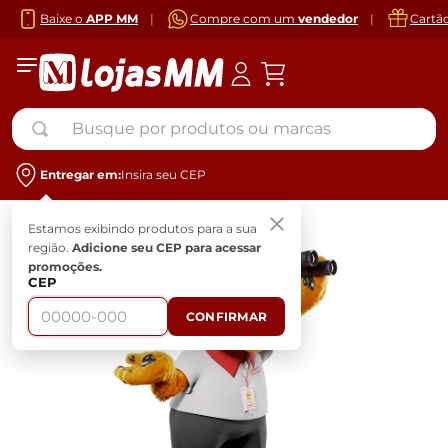
Baixe o
APP MM
|
Compre com um
vendedor
|
Cartã
Busque por produtos ou marcas
Entregar em:
Insira seu CEP
Estamos exibindo produtos para a sua
região.
Adicione seu CEP para acessar
promoções.
CEP
CONFIRMAR