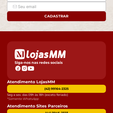
CADASTRAR
Siga-nos nas redes sociais
Atendimento LojasMM
(42) 99164-2325
Seg a sex. das 09h às 18h (exceto feriado)
*Somente WhatsApp
Atendimento Sites Parceiros
(44) 3046-2323