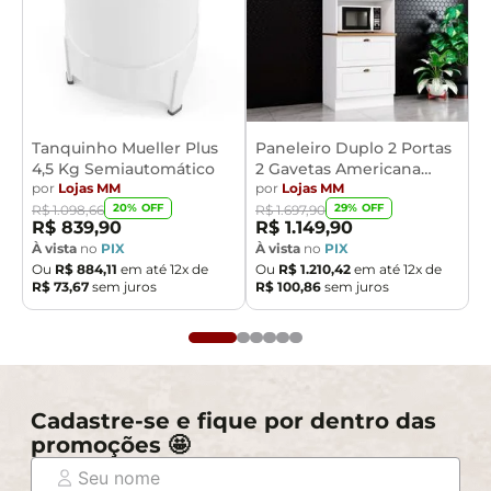
Tanquinho Mueller Plus
Paneleiro Duplo 2 Portas
4,5 Kg Semiautomático
2 Gavetas Americana
por
Lojas MM
Henn
por
Lojas MM
20
% OFF
29
% OFF
R$
1
.
098
,
66
R$
1
.
697
,
90
R$
839
,
90
R$
1
.
149
,
90
À vista
no
PIX
À vista
no
PIX
Ou
R$
884
,
11
em até
12
x de
Ou
R$
1
.
210
,
42
em até
12
x de
R$
73
,
67
sem juros
R$
100
,
86
sem juros
Cadastre-se e fique por dentro das
promoções 🤩