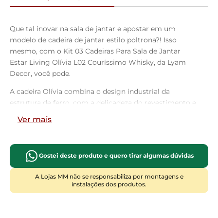
Que tal inovar na sala de jantar e apostar em um
modelo de cadeira de jantar estilo poltrona?! Isso
mesmo, com o Kit 03 Cadeiras Para Sala de Jantar
Estar Living Olívia L02 Couríssimo Whisky, da Lyam
Decor, você pode.
A cadeira Olívia combina o design industrial da
estrutura de ferro, com a delicadeza do revestimento e
conforto do assento e encosto estofados. Além disso, a
Ver mais
versatilidade também é outra característica que vale a
pena ser destacada, já que você poderá aproveitá-la
como cadeira para sala de jantar, área gourmet ou
Gostei deste produto e quero tirar algumas dúvidas
como poltrona decorativa para compor espaços como
sala de estar, living, recepção, escritório e até mesmo
A Lojas MM não se responsabiliza por montagens e
no quarto. Não deixe para depois, aproveite hoje
instalações dos produtos.
mesmo e transforme a sua casa com o conjunto de
cadeiras Olívia. Você vai se surpreender!