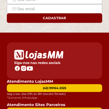
assine o comprovante de recebimento.
- Montagem, desmontagem e outras instalações serão
de responsabilidade do cliente. Não nos
CADASTRAR
responsabilizamos, no ato da entrega, por subir
escadas/elevadores ou pelo transporte por guincho em
apartamentos. Eventuais despesas são de
responsabilidade do comprador.
- Confira as dimensões do produto e certifique-se de
que passará normalmente por supostos elevadores,
portas, escadas e/ou corredores de sua residência.
Siga-nos nas redes sociais
Atendimento LojasMM
(42) 99164-2325
Seg a sex. das 09h às 18h (exceto feriado)
*Somente WhatsApp
Atendimento Sites Parceiros