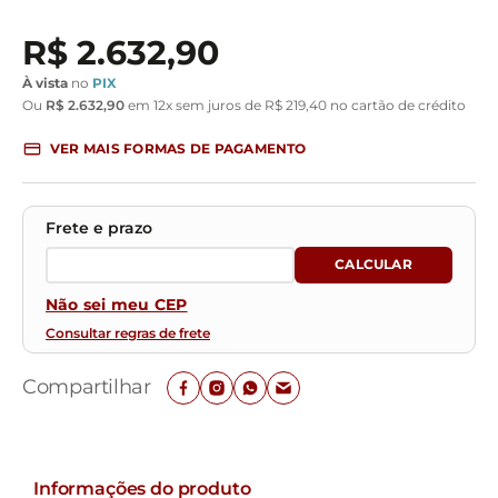
R$
2
.
632
,
90
À vista
no
PIX
Ou
R$
2
.
632
,
90
em
12
x sem juros de
R$
219
,
40
no cartão de crédito
VER MAIS FORMAS DE PAGAMENTO
Não sei meu CEP
Consultar regras de frete
Compartilhar
Informações do produto