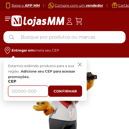
Baixe o
APP MM
|
Compre com um
vendedor
|
Cartã
Busque por produtos ou marcas
Entregar em:
Insira seu CEP
Estamos exibindo produtos para a sua
região.
Adicione seu CEP para acessar
promoções.
CEP
CONFIRMAR