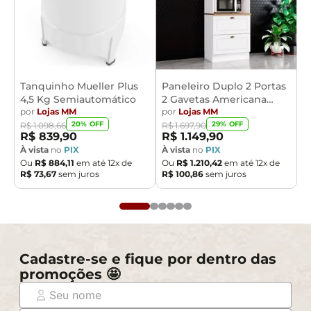
Tanquinho Mueller Plus
Paneleiro Duplo 2 Portas
4,5 Kg Semiautomático
2 Gavetas Americana
por
Lojas MM
Henn
por
Lojas MM
20
% OFF
29
% OFF
R$
1
.
098
,
66
R$
1
.
697
,
90
R$
839
,
90
R$
1
.
149
,
90
À vista
no
PIX
À vista
no
PIX
Ou
R$
884
,
11
em até
12
x de
Ou
R$
1
.
210
,
42
em até
12
x de
R$
73
,
67
sem juros
R$
100
,
86
sem juros
Cadastre-se e fique por dentro das
promoções 🤩