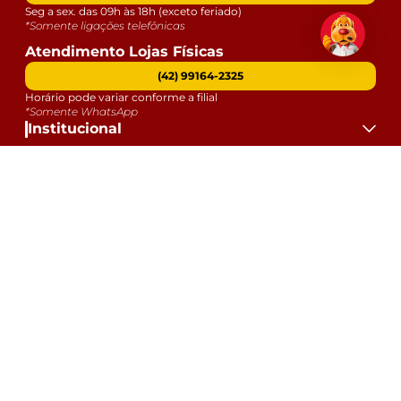
Seg a sex. das 09h às 18h (exceto feriado)
*Somente ligações telefônicas
Atendimento Lojas Físicas
(42) 99164-2325
Horário pode variar conforme a filial
*Somente WhatsApp
Institucional
Atendimento
Dúvidas
Serviços
Datas Especiais
Formas de Pagamento:
Selos e Segurança