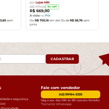
por
Lojas MM
R$
779
,
01
9
% OFF
R$
669
,
90
À vista
no
PIX
3
,
85
sem
Ou
R$
705
,
16
em até
12
x de
R$
58
,
76
sem
juros
CADASTRAR
s
Fale com vendedor
(42) 99164-2325
alidade e segurança
Seg a sex. das 09h às 18h (exceto feriado)
 Uso
*Somente WhatsApp
e Privacidade