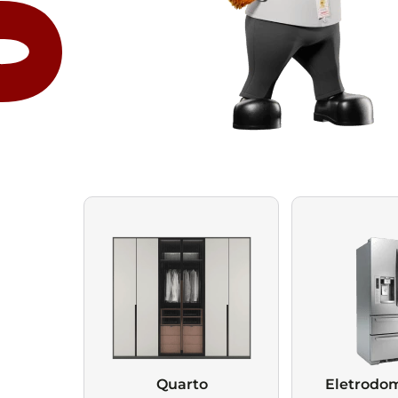
Sala
Panelas Elétricas
Paneleiros e Torres
Utilidades Domésticas
Kits de Móveis para Sala
Máquinas de Pão
Quentes
10
º
guarda roupa casal
Chaises, Divãs e
Pipoqueiras
Cristaleiras
Espaço Gamer
Recamiers
Processadores de
Cubas e Bacias para
Ver todos
Alimentos
Cozinha
Pet Shop
Bebedouros e Purificador
Kits de Móveis para
de Água
Cozinha
Ver todos os Departamentos
Ver todos
Nichos para Cozinha
+ VER MAIS DE
COLCHÕES
Buffets para Cozinha
+ VER MAIS DE
ELETRODOMÉSTICOS
Canto Alemão
+ VER MAIS DE
ELETROPORTÁTEIS
+ VER MAIS DE
AUTOMOTIVO
+ VER MAIS DE
SMART TV
Conjuntos de Mesa de
Jantar
Banquetas para Cozinha
Ver todos
Móveis para Escritório
Móveis para Lavanderia
Cadeiras Hoteleiras
Armários Multiuso
Ver todos
Ver todos
+ VER MAIS DE
MÓVEIS
Quarto
Eletrodom