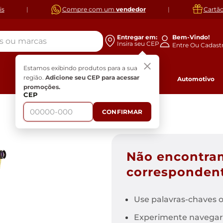
is
|
Compre com um
vendedor
|
Cartã
cas
Entregar em:
Bem-Vindo!
Insira seu CEP
Estamos exibindo produtos para a sua
região.
Adicione seu CEP para acessar
V
Eletrodomésticos
Eletroportáteis
Automotivo
promoções.
CEP
CONFIRMAR
Móveis para Quarto
Ofertas do dia
Cooktop
Ar e Ventilação
Pneu Aro 15
Conjunto Box
Móveis para Banheiro
Fogões
Casa e Limpeza
Pneu Aro 16
Base Box
Guarda-Roupas
Smart TV Samsung 50"
Ventiladores
Armários para Banheiro
Aspiradores
Módulos para Quarto
UHD 4K Gaming Hub
Aquecedor
Espelho para Banheiro
Ferro de Passar Roupa
Micro-ondas
Secadoras de roupa
Não encontra
Camas
UN50U8600
Ver todos
Ver todos
Lavadora de Alta Pressão
Quarto Completo
Smart TV 85" Samsung
Máquinas de Costura
correspondent
Beliches e Treliches
Crystal UHD 4K U8600F
Ver todos
Ar Condicionado
Climatização
Berços e Quarto do Bebê
Tv Philips Smart Google
Closet
Tv 4K HDR 50" Comando
Use palavras-chaves o
Cômodas
de Voz Dolby Audio
Cabeceiras
50PUG7019/78
Experimente navegar
Lava e Seca