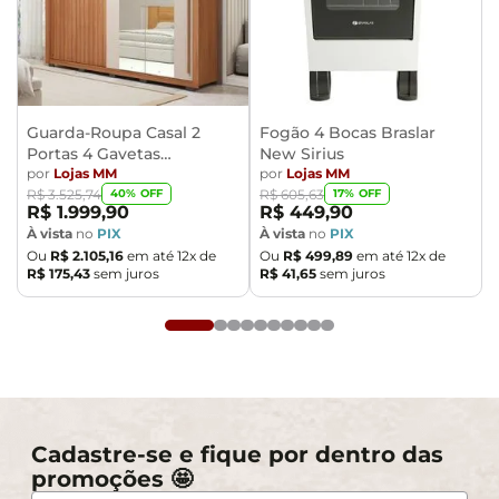
Guarda-Roupa Casal 2
Fogão 4 Bocas Braslar
Portas 4 Gavetas
New Sirius
Caemmun Moviment
por
Lojas MM
por
Lojas MM
40
% OFF
17
% OFF
R$
3
.
525
,
74
R$
605
,
63
R$
1
.
999
,
90
R$
449
,
90
À vista
no
PIX
À vista
no
PIX
Ou
R$
2
.
105
,
16
em até
12
x de
Ou
R$
499
,
89
em até
12
x de
R$
175
,
43
sem juros
R$
41
,
65
sem juros
Cadastre-se e fique por dentro das
promoções 🤩