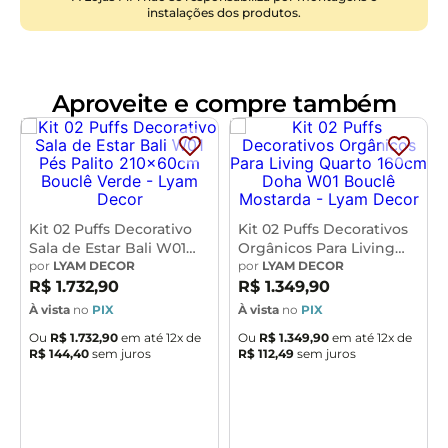
Reflorestamento
instalações dos produtos.
Assento:
Espuma D-23
Encosto:
Espuma D-23
Material dos Pés:
Pés palito em madeira
Revestimento:
Aproveite e compre também
Suede
Peso Suportado
: 120kg Cada
Conteúdo da Embalagem: 2
Puffs
Necessita de Montagem:
Somente dos pés
Instruções/Cuidado:
Evitar exposição ao sol, para que
o produto não sofra alterações na cor do tecido. Não
Kit 02 Puffs Decorativo
Kit 02 Puffs Decorativos
limpar com escovas ou produtos abrasivos.
Sala de Estar Bali W01
Orgânicos Para Living
Pés Palito 210x60cm
por
LYAM DECOR
Quarto 160cm Doha W01
por
LYAM DECOR
Observações Importantes:
Bouclê Verde - Lyam
Bouclê Mostarda - Lyam
R$
1
.
732
,
90
R$
1
.
349
,
90
- As imagens são meramente ilustrativas e não
Decor
Decor
À vista
no
PIX
À vista
no
PIX
acompanham objetos de decoração e eletros.
Ou
R$
1
.
732
,
90
em até
12
x de
Ou
R$
1
.
349
,
90
em até
12
x de
- Pode haver alguma diferença de tonalidade entre a
R$
144
,
40
sem juros
R$
112
,
49
sem juros
imagem e o produto, por conta do tratamento de
imagens e a calibração de cores da sua tela.
- Todos os nossos produtos são enviados devidamente
embalados e com total segurança.