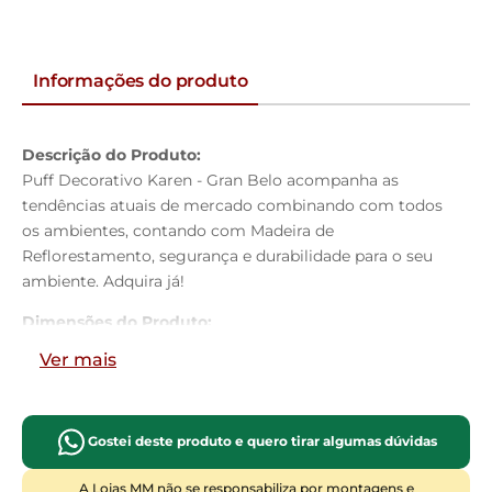
Informações do produto
Descrição do Produto:
Puff Decorativo Karen - Gran Belo acompanha as
tendências atuais de mercado combinando com todos
os ambientes, contando com Madeira de
Reflorestamento, segurança e durabilidade para o seu
ambiente. Adquira já!
Dimensões do Produto:
Largura: 40
cm
Ver mais
Altura: 45
cm
Profundidade: 40
cm
Gostei deste produto e quero tirar algumas dúvidas
Características do Produto:
Material da Estrutura:
Madeira de Eucalipto
A Lojas MM não se responsabiliza por montagens e