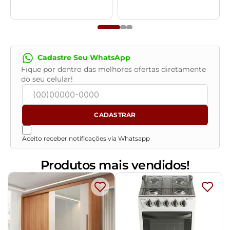
- Confira as dimensões do produto no momento da
compra e certifique-se de que passará normalmente
por elevadores, portas, escadas e/ou corredores,
evitando assim futuros desagrados ou imprevistos
com a entrega do produto.
Cadastre Seu WhatsApp
Fique por dentro das melhores ofertas diretamente
do seu celular!
CADASTRAR
Aceito receber notificações via Whatsapp
Produtos mais vendidos!