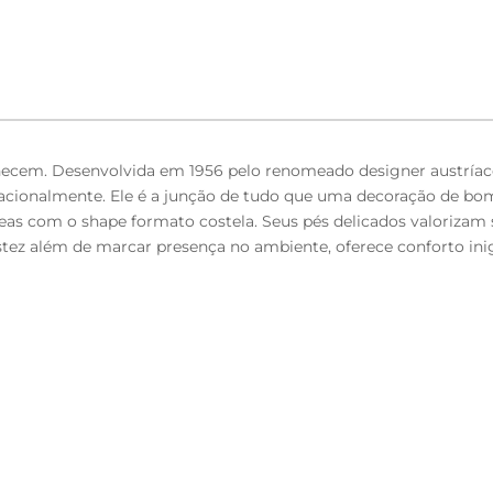
ecem. Desenvolvida em 1956 pelo renomeado designer austríaco 
acionalmente. Ele é a junção de tudo que uma decoração de bom
eas com o shape formato costela. Seus pés delicados valorizam s
ustez além de marcar presença no ambiente, oferece conforto ini
em fórmica na cor Imbuia.
r Preto.