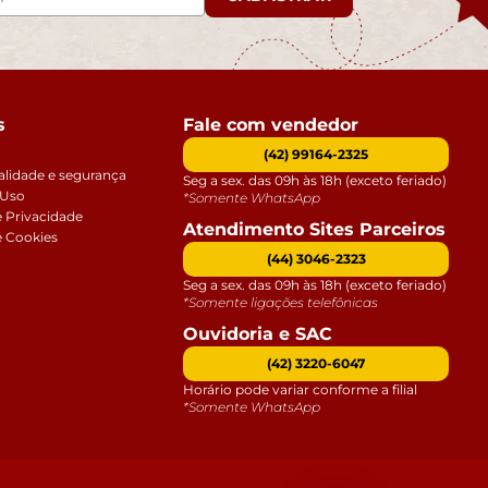
s
Fale com vendedor
(42) 99164-2325
alidade e segurança
Seg a sex. das 09h às 18h (exceto feriado)
 Uso
*Somente WhatsApp
e Privacidade
Atendimento Sites Parceiros
e Cookies
(44) 3046-2323
Seg a sex. das 09h às 18h (exceto feriado)
*Somente ligações telefônicas
Ouvidoria e SAC
(42) 3220-6047
Horário pode variar conforme a filial
*Somente WhatsApp