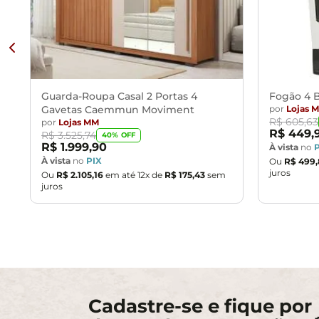
Guarda-Roupa Casal 2 Portas 4
Fogão 4 B
Gavetas Caemmun Moviment
por
Lojas 
R$
605
,
63
por
Lojas MM
R$
449
,
R$
3
.
525
,
74
40
% OFF
R$
1
.
999
,
90
À vista
no
À vista
no
PIX
Ou
R$
499
,
juros
Ou
R$
2
.
105
,
16
em até
12
x de
R$
175
,
43
sem
juros
Cadastre-se e fique por