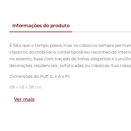
Informações do produto
É fato que o tempo passa, mas os clássicos sempre perman
clássicos do mobiliário contemporâneo reconhecido intern
no assento, base com traçado de linhas elegantes e curvilín
decorações residenciais, sofisticadas ou clássicas. Sua rob
Dimensões do Puff (L x A x P)
68 x 48 x 58 cm
Ver mais
Características:
Estrutura em madeira compensado anatômico com pintura 
Estrutura da base em Aço Carbono com pintura Epóxi na co