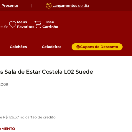
o
Presente
|
Lançamentos
do dia
Meus
Favoritos
Colchões
Geladeiras
Cupons de Desconto
vos Sala de Estar Costela L02 Suede
ECOR
de
R$
126
,
57
no cartão de crédito
GAMENTO