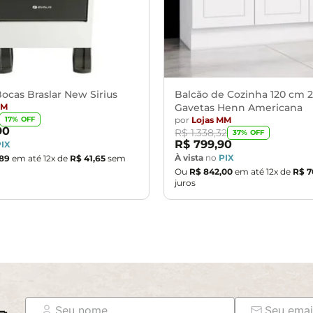
ocas Braslar New Sirius
Balcão de Cozinha 120 cm 2
MM
Gavetas Henn Americana
por
Lojas MM
17
% OFF
90
R$
1
.
338
,
32
37
% OFF
R$
799
,
90
PIX
À vista
no
PIX
89
em até
12
x de
R$
41
,
65
sem
Ou
R$
842
,
00
em até
12
x de
R$
7
juros