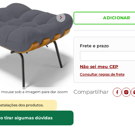
Mesas de Cabeceira
Ver todos
Baú Organizador
Ver todos
ADICIONAR
Não sei meu CEP
Consultar regras de frete
Compartilhar
o mouse sob a imagem para dar zoom
nstalações dos produtos.
o tirar algumas dúvidas