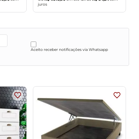
juros
j
Aceito receber notificações via Whatsapp