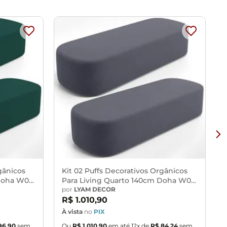
vos.
ibração de cores do seu monitor.
provante de recebimento.
 entrega, por subir escadas/elevadores ou pelo
gânicos
Kit 02 Puffs Decorativos Orgânicos
Doha W01
Para Living Quarto 140cm Doha W01
u corredores de sua residência.
Suede Cinza - Lyam Decor
por
LYAM DECOR
R$
1
.
010
,
90
À vista
no
PIX
À
96
,
90
sem
Ou
R$
1
.
010
,
90
em até
12
x de
R$
84
,
24
sem