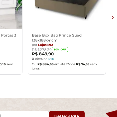
 Portas 3
Base Box Baú Prince Sued
138x188x41cm
por
Lojas MM
R$
1
.
278
,
39
30
% OFF
R$
849
,
90
À vista
no
PIX
0
,
16
sem
Ou
R$
894
,
63
em até
12
x de
R$
74
,
55
sem
juros
CADASTRAR