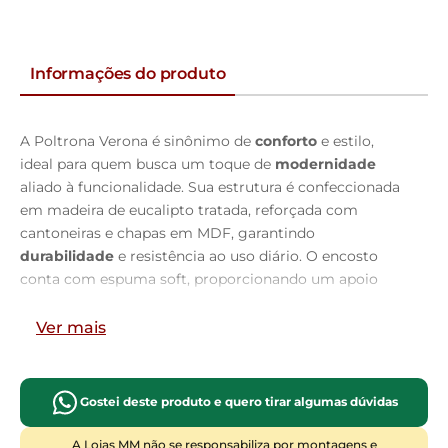
Informações do produto
A Poltrona Verona é sinônimo de
conforto
e estilo,
ideal para quem busca um toque de
modernidade
aliado à funcionalidade. Sua estrutura é confeccionada
em madeira de eucalipto tratada, reforçada com
cantoneiras e chapas em MDF, garantindo
durabilidade
e resistência ao uso diário. O encosto
conta com espuma soft, proporcionando um apoio
macio
e acolhedor, ideal para momentos de
relaxamento. Já o assento é composto por espuma D-
Ver mais
26, molas espirais e percintas elásticas, oferecendo um
equilíbrio perfeito entre firmeza e
conforto
para sentar-
se por longos períodos.
Gostei deste produto e quero tirar algumas dúvidas
Os braços da Poltrona Verona são preenchidos com
A Lojas MM não se responsabiliza por montagens e