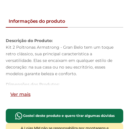
Informações do produto
Descrição do Produto:
Kit 2 Poltronas Armstrong - Gran Belo tem um toque
retro clássico, sua principal característica a
versatilidade. Elas se encaixam em qualquer estilo de
decoração: na sua casa ou no seu escritório, esses
modelos garante beleza e conforto.
Dimensões dos Produtos:
Largura:
100 cm
Ver mais
Altura:
90 cm
Profundidade:
82 cm
Altura do Assento até o Chão:
45 cm
Gostei deste produto e quero tirar algumas dúvidas
Largura do Braço:
22 cm
Características dos Produtos:
A Lojas MM não se responsabiliza por montagens e