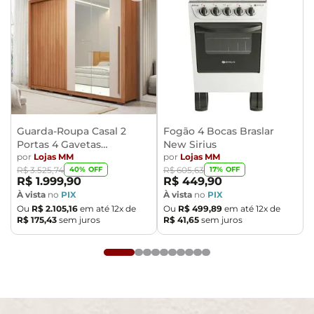
Guarda-Roupa Casal 2
Fogão 4 Bocas Braslar
Portas 4 Gavetas
New Sirius
Caemmun Moviment
por
Lojas MM
por
Lojas MM
40
% OFF
17
% OFF
R$
3
.
525
,
74
R$
605
,
63
R$
1
.
999
,
90
R$
449
,
90
À vista
no
PIX
À vista
no
PIX
Ou
R$
2
.
105
,
16
em até
12
x de
Ou
R$
499
,
89
em até
12
x de
R$
175
,
43
sem juros
R$
41
,
65
sem juros