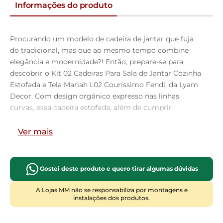
Informações do produto
Procurando um modelo de cadeira de jantar que fuja
do tradicional, mas que ao mesmo tempo combine
elegância e modernidade?! Então, prepare-se para
descobrir o Kit 02 Cadeiras Para Sala de Jantar Cozinha
Estofada e Tela Mariah L02 Couríssimo Fendi, da Lyam
Decor. Com design orgânico expresso nas linhas
curvas, essa cadeira estofada, além de cumprir
perfeitamente com sua funcionalidade, ao garantir
conforto e bem-estar durante as refeições, vai também
Ver mais
agregar charme e sofisticação à decoração seja da sua
sala de jantar, da cozinha e até mesmo da sua área
gourmet, já que detalhes como estrutura de Taeda
Gostei deste produto e quero tirar algumas dúvidas
maciça e encosto com tela harmonizam perfeitamente
entre si, criando uma cadeira de madeira incrivelmente
A Lojas MM não se responsabiliza por montagens e
instalações dos produtos.
linda.
Demais, não é mesmo?! Você e sua casa merecem a
cadeira Mariah. Adicione agora mesmo ao seu carrinho!