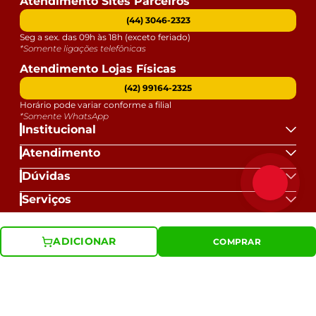
Atendimento Sites Parceiros
(44) 3046-2323
Seg a sex. das 09h às 18h (exceto feriado)
*Somente ligações telefônicas
Atendimento Lojas Físicas
(42) 99164-2325
Horário pode variar conforme a filial
*Somente WhatsApp
Institucional
Atendimento
Dúvidas
Serviços
Datas Especiais
ADICIONAR
COMPRAR
Formas de Pagamento: