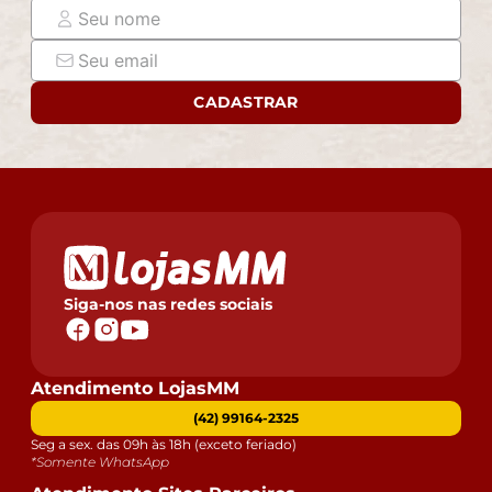
assine o comprovante de recebimento.
- Montagem, desmontagem e outras instalações serão
de responsabilidade do cliente. Não nos
responsabilizamos, no ato da entrega, por subir
CADASTRAR
escadas/elevadores ou pelo transporte por guincho em
apartamentos. Eventuais despesas são de
responsabilidade do comprador.
- Confira as dimensões do produto e certifique-se de
que passará normalmente por supostos elevadores,
portas, escadas e/ou corredores de sua residência
Siga-nos nas redes sociais
Atendimento LojasMM
(42) 99164-2325
Seg a sex. das 09h às 18h (exceto feriado)
*Somente WhatsApp