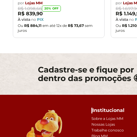
por
Lojas MM
por
Lojas 
R$
1
.
098
,
66
R$
1
.
697
,
9
20
% OFF
R$
839
,
90
R$
1
.
149
,
À vista
no
PIX
À vista
no
Ou
R$
884
,
11
em até
12
x de
R$
73
,
67
sem
Ou
R$
1
.
210
juros
juros
Cadastre-se e fique por
dentro das promoções 
Institucional
Sobre a Lojas MM
Nossas Lojas
Trabalhe conosco
Blog MM