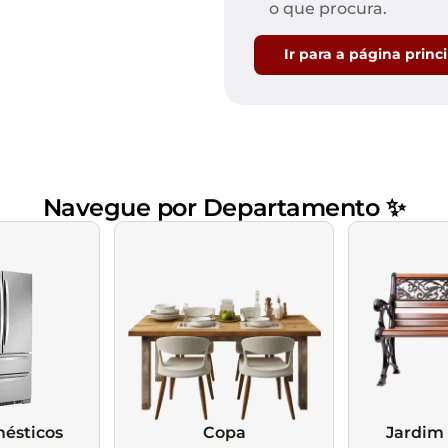
Mesas de Cabeceira
Ver todos
o que procura.
Baú Organizador
Ver todos
Ir para a página princ
Navegue por Departamento ✨
ésticos
Copa
Jardim