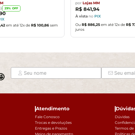
MM
por
Lojas MM
0
29
% OFF
R$
841
,
94
90
À vista
no
PIX
PIX
Ou
R$
886
,
25
em até
12
x de
R$
7
,
42
em até
12
x de
R$
100
,
86
sem
juros

Atendimento
Dúvida
Fale Conosco
Dúvidas
Trocas e devoluções
Confidenci
Entregas e Prazos
Termos de
Meios de pagamento
Políticas d