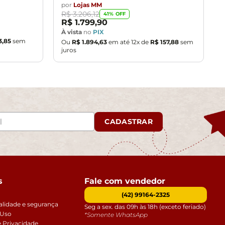
por
Lojas MM
R$
3
.
206
,
12
41
% OFF
R$
1
.
799
,
90
À vista
no
PIX
3
,
85
sem
Ou
R$
1
.
894
,
63
em até
12
x de
R$
157
,
88
sem
juros
CADASTRAR
s
Fale com vendedor
(42) 99164-2325
alidade e segurança
Seg a sex. das 09h às 18h (exceto feriado)
 Uso
*Somente WhatsApp
e Privacidade