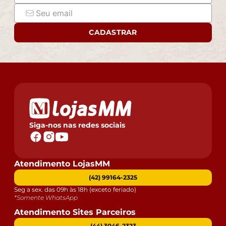
CADASTRAR
Siga-nos nas redes sociais
Atendimento LojasMM
(42) 99164-2325
Seg a sex. das 09h às 18h (exceto feriado)
*Somente WhatsApp
Atendimento Sites Parceiros
(44) 3046-2323