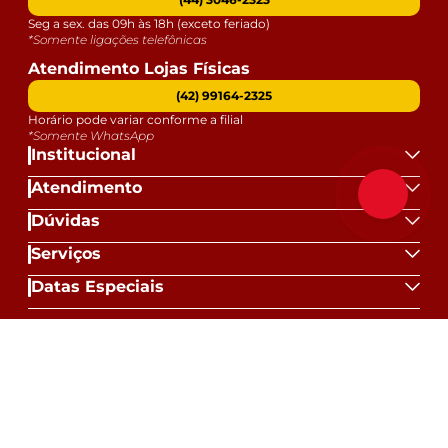
Seg a sex. das 09h às 18h (exceto feriado)
*Somente ligações telefônicas
Atendimento Lojas Físicas
(42) 99164-2325
Horário pode variar conforme a filial
*Somente WhatsApp
Institucional
Atendimento
Dúvidas
Serviços
Datas Especiais
Formas de Pagamento:
Selos e Segurança