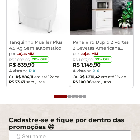
Tanquinho Mueller Plus
Paneleiro Duplo 2 Portas
4,5 Kg Semiautomático
2 Gavetas Americana
por
Lojas MM
Henn
por
Lojas MM
20
% OFF
29
% OFF
R$
1
.
098
,
66
R$
1
.
697
,
90
R$
839
,
90
R$
1
.
149
,
90
À vista
no
PIX
À vista
no
PIX
Ou
R$
884
,
11
em até
12
x de
Ou
R$
1
.
210
,
42
em até
12
x de
R$
73
,
67
sem juros
R$
100
,
86
sem juros
Cadastre-se e fique por dentro das
promoções 🤩