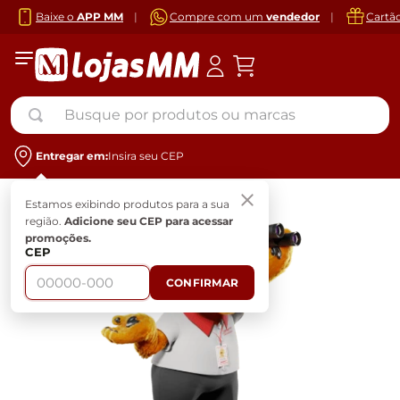
Baixe o
APP MM
|
Compre com um
vendedor
|
Cartã
Busque por produtos ou marcas
Entregar em:
Insira seu CEP
Estamos exibindo produtos para a sua
região.
Adicione seu CEP para acessar
promoções.
CEP
CONFIRMAR