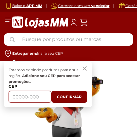
Baixe o
APP MM
|
Compre com um
vendedor
|
Cartã
Busque por produtos ou marcas
Entregar em:
Insira seu CEP
Estamos exibindo produtos para a sua
região.
Adicione seu CEP para acessar
promoções.
CEP
CONFIRMAR