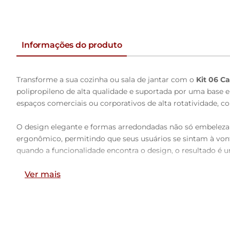
Informações do produto
Transforme a sua cozinha ou sala de jantar com o
Kit 06 C
polipropileno de alta qualidade e suportada por uma base e
espaços comerciais ou corporativos de alta rotatividade, com
O design elegante e formas arredondadas não só embeleza
ergonômico, permitindo que seus usuários se sintam à vontad
quando a funcionalidade encontra o design, o resultado é 
Ver mais
Dimensões da Cadeira (L x A x P)
46 x 88,5 x 57 cm
Medidas Internas: