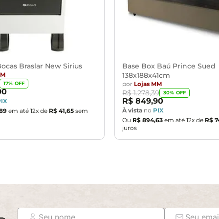
ocas Braslar New Sirius
Base Box Baú Prince Sued
MM
138x188x41cm
por
Lojas MM
17
% OFF
90
R$
1
.
278
,
39
30
% OFF
R$
849
,
90
PIX
À vista
no
PIX
89
em até
12
x de
R$
41
,
65
sem
Ou
R$
894
,
63
em até
12
x de
R$
7
juros