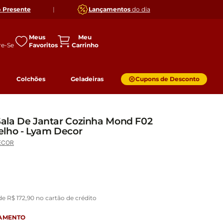
o
Presente
|
Lançamentos
do dia
Meus
Favoritos
Colchões
Geladeiras
Cupons de Desconto
 Sala De Jantar Cozinha Mond F02
elho - Lyam Decor
ECOR
 de
R$
172
,
90
no cartão de crédito
GAMENTO