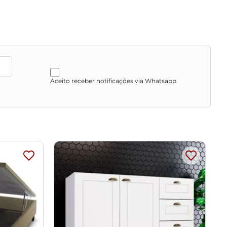
mprovante de recebimento e entre em contato com nossa
 entrega, por subir escadas/elevadores ou pelo
u corredores de sua residência.
Aceito receber notificações via Whatsapp