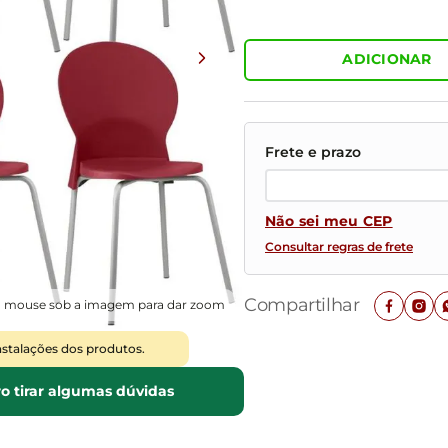
Mesas de Cabeceira
Ver todos
Baú Organizador
Ver todos
ADICIONAR
Não sei meu CEP
Consultar regras de frete
Compartilhar
o mouse sob a imagem para dar zoom
nstalações dos produtos.
o tirar algumas dúvidas