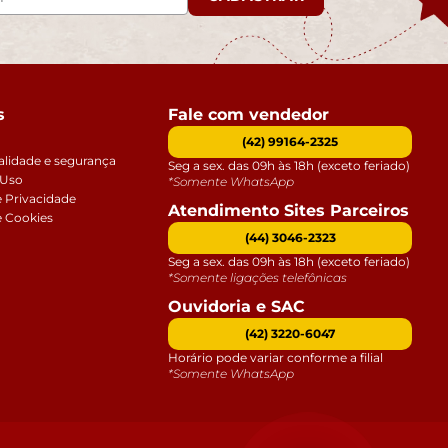
s
Fale com vendedor
(42) 99164-2325
alidade e segurança
Seg a sex. das 09h às 18h (exceto feriado)
 Uso
*Somente WhatsApp
e Privacidade
Atendimento Sites Parceiros
e Cookies
(44) 3046-2323
Seg a sex. das 09h às 18h (exceto feriado)
*Somente ligações telefônicas
Ouvidoria e SAC
(42) 3220-6047
Horário pode variar conforme a filial
*Somente WhatsApp