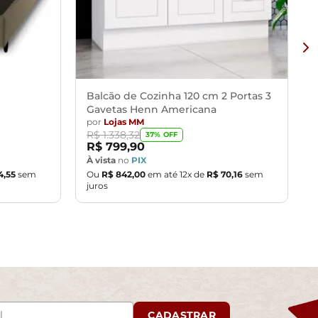
Balcão de Cozinha 120 cm 2 Portas 3
Gavetas Henn Americana
por
Lojas MM
R$
1
.
338
,
32
37
% OFF
R$
799
,
90
À vista
no
PIX
4
,
55
sem
Ou
R$
842
,
00
em até
12
x de
R$
70
,
16
sem
juros
CADASTRAR