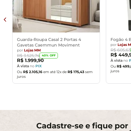
Guarda-Roupa Casal 2 Portas 4
Fogão 4 B
Gavetas Caemmun Moviment
por
Lojas 
R$
605
,
63
por
Lojas MM
R$
449
,
R$
3
.
525
,
74
40
% OFF
R$
1
.
999
,
90
À vista
no
À vista
no
PIX
Ou
R$
499
,
juros
Ou
R$
2
.
105
,
16
em até
12
x de
R$
175
,
43
sem
juros
Cadastre-se e fique por