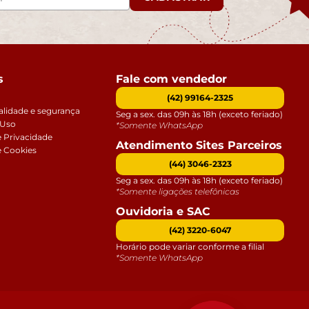
s
Fale com vendedor
(42) 99164-2325
alidade e segurança
Seg a sex. das 09h às 18h (exceto feriado)
 Uso
*Somente WhatsApp
e Privacidade
Atendimento Sites Parceiros
e Cookies
(44) 3046-2323
Seg a sex. das 09h às 18h (exceto feriado)
*Somente ligações telefônicas
Ouvidoria e SAC
(42) 3220-6047
Horário pode variar conforme a filial
*Somente WhatsApp