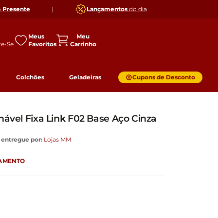
o
Presente
|
Lançamentos
do dia
Meus
Favoritos
Colchões
Geladeiras
Cupons de Desconto
hável Fixa Link F02 Base Aço Cinza
 entregue por:
Lojas MM
GAMENTO