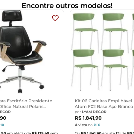
Encontre outros modelos!
P), na tonalidade Branco.
tica a pó com proteção antiferrugem, na tonalidade Cinza.
ico.
ar.
 encaixe lateral entre Cadeiras Fixa, possibilitando o alinham
ara Escritório Presidente
Kit 06 Cadeiras Empilhável 
Office Natural Polaris
Atom F02 Base Aço Branco 
1 Preto - Lyam Decor
DECOR
Lyam Decor
por
LYAM DECOR
90
R$
1
.
841
,
90
eita com pano levemente umedecido em água limpa, sem esfreg
PIX
À vista
no
PIX
3
,
90
em até
12
x de
R$
139
,
49
sem
Ou
R$
1
.
841
,
90
em até
12
x de
R$