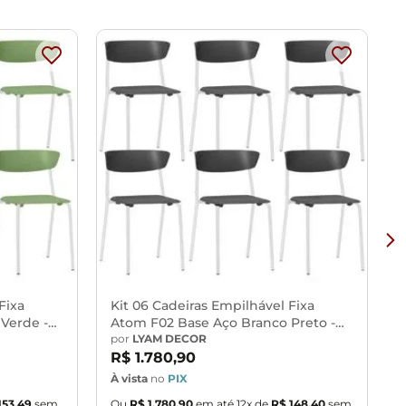
ento e organização em espaços coletivos, e prevenção de
Fixa
Kit 06 Cadeiras Empilhável Fixa
Verde -
Atom F02 Base Aço Branco Preto -
Lyam Decor
por
LYAM DECOR
R$
1
.
780
,
90
ar, não utilizar produtos abrasivos,
À vista
no
PIX
À
153
,
49
sem
Ou
R$
1
.
780
,
90
em até
12
x de
R$
148
,
40
sem