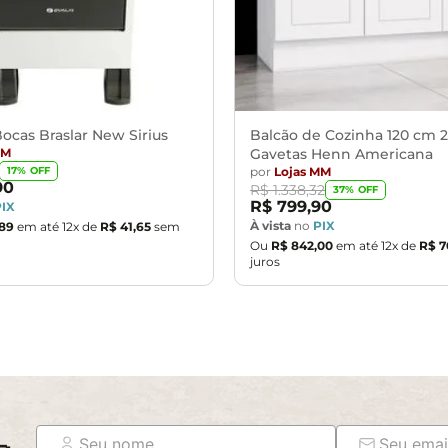
ocas Braslar New Sirius
Balcão de Cozinha 120 cm 2
MM
Gavetas Henn Americana
por
Lojas MM
17
% OFF
90
R$
1
.
338
,
32
37
% OFF
R$
799
,
90
PIX
À vista
no
PIX
89
em até
12
x de
R$
41
,
65
sem
Ou
R$
842
,
00
em até
12
x de
R$
7
juros