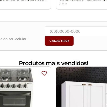
juros
vendo ficar exposto diretamente ao sol, calor e umidade excessi
m e o produto real, por conta do tratamento de imagens e a cal
objetos de decoração e eletrônicos.
ondições da embalagem, caso haja alguma avaria não assine o co
ponsabilidade do cliente. Não nos responsabilizamos, no ato da
e do seu celular!
CADASTRAR
as são de responsabilidade do comprador.
assará normalmente por supostos elevadores, portas, escadas e/o
nto.
Produtos mais vendidos!