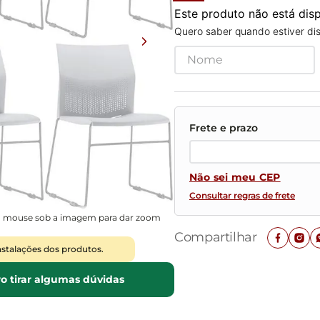
Mesas de Cabeceira
Ver todos
Este produto não está di
Baú Organizador
Ver todos
Quero saber quando estiver dis
Não sei meu CEP
Consultar regras de frete
o mouse sob a imagem para dar zoom
Compartilhar
nstalações dos produtos.
o tirar algumas dúvidas