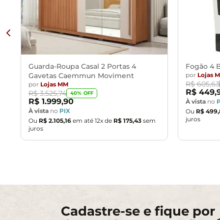
Guarda-Roupa Casal 2 Portas 4
Fogão 4 B
Gavetas Caemmun Moviment
por
Lojas 
R$
605
,
63
por
Lojas MM
R$
449
,
R$
3
.
525
,
74
40
% OFF
R$
1
.
999
,
90
À vista
no
À vista
no
PIX
Ou
R$
499
,
juros
Ou
R$
2
.
105
,
16
em até
12
x de
R$
175
,
43
sem
juros
Cadastre-se e fique por