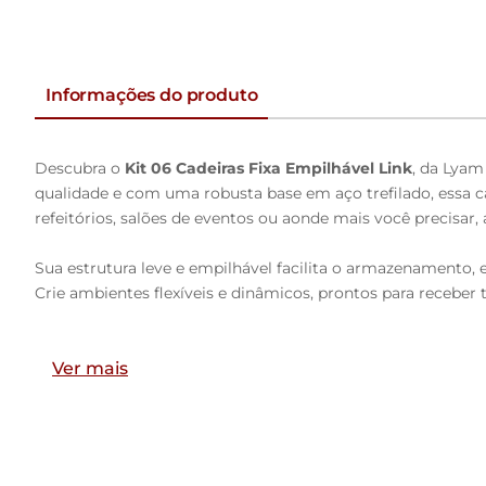
Informações do produto
Descubra o
Kit 06 Cadeiras Fixa Empilhável Link
, da Lyam
qualidade e com uma robusta base em aço trefilado, essa ca
refeitórios, salões de eventos ou aonde mais você precisar,
Sua estrutura leve e empilhável facilita o armazenamento,
Crie ambientes flexíveis e dinâmicos, prontos para receber 
Dimensões da Cadeira (L x A x P)
Ver mais
55,5 x 82 x 55 cm
Medidas Internas:
Altura do chão ao assento:
44,5 cm