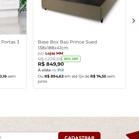
 Portas 3
Base Box Baú Prince Sued
138x188x41cm
por
Lojas MM
R$
1
.
278
,
39
30
% OFF
R$
849
,
90
À vista
no
PIX
0
,
16
sem
Ou
R$
894
,
63
em até
12
x de
R$
74
,
55
sem
juros
CADASTRAR