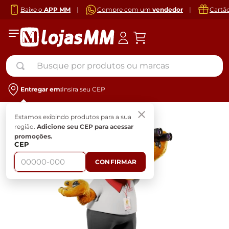
Baixe o
APP MM
|
Compre com um
vendedor
|
Cartã
Busque por produtos ou marcas
Entregar em:
Insira seu CEP
Estamos exibindo produtos para a sua
região.
Adicione seu CEP para acessar
promoções.
CEP
CONFIRMAR