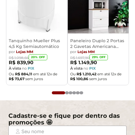
Tanquinho Mueller Plus
Paneleiro Duplo 2 Portas
4,5 Kg Semiautomático
2 Gavetas Americana
por
Lojas MM
Henn
por
Lojas MM
20
% OFF
29
% OFF
R$
1
.
098
,
66
R$
1
.
697
,
90
R$
839
,
90
R$
1
.
149
,
90
À vista
no
PIX
À vista
no
PIX
Ou
R$
884
,
11
em até
12
x de
Ou
R$
1
.
210
,
42
em até
12
x de
R$
73
,
67
sem juros
R$
100
,
86
sem juros
Cadastre-se e fique por dentro das
promoções 🤩