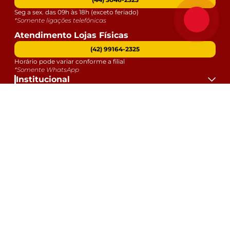
Seg a sex. das 09h às 18h (exceto feriado)
*Somente ligações telefônicas
Atendimento Lojas Físicas
(42) 99164-2325
Horário pode variar conforme a filial
*Somente WhatsApp
Institucional
Atendimento
Dúvidas
Serviços
Datas Especiais
Formas de Pagamento:
Selos e Segurança