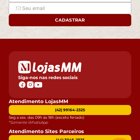
CADASTRAR
Siga-nos nas redes sociais
Atendimento LojasMM
(42) 99164-2325
Seg a sex. das 09h às 18h (exceto feriado)
*Somente WhatsApp
Atendimento Sites Parceiros
(44) 3046-2323