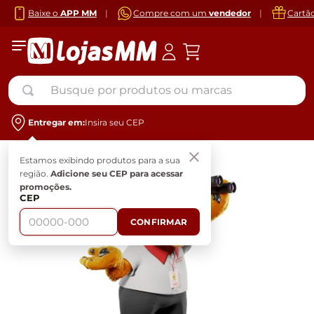
Baixe o
APP MM
|
Compre com um
vendedor
|
Cartã
Busque por produtos ou marcas
Entregar em:
Insira seu CEP
Estamos exibindo produtos para a sua
região.
Adicione seu CEP para acessar
promoções.
CEP
CONFIRMAR