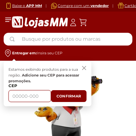
Baixe o
APP MM
|
Compre com um
vendedor
|
Cartã
Busque por produtos ou marcas
Entregar em:
Insira seu CEP
Estamos exibindo produtos para a sua
região.
Adicione seu CEP para acessar
promoções.
CEP
CONFIRMAR