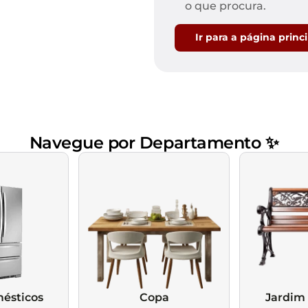
Mesas de Cabeceira
Ver todos
o que procura.
Baú Organizador
Ver todos
Ir para a página princ
Navegue por Departamento ✨
ésticos
Copa
Jardim