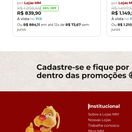
por
Lojas MM
por
Lojas 
R$
1
.
098
,
66
R$
1
.
697
,
9
20
% OFF
R$
839
,
90
R$
1
.
149
,
À vista
no
PIX
À vista
no
Ou
R$
884
,
11
em até
12
x de
R$
73
,
67
sem
Ou
R$
1
.
210
juros
juros
Cadastre-se e fique por
dentro das promoções 
Institucional
Sobre a Lojas MM
Nossas Lojas
Trabalhe conosco
Blog MM