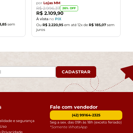
por
Lojas MM
R$
2
.
996
,
37
26
% OFF
R$
2
.
109
,
90
À vista
no
PIX
3
,
85
sem
Ou
R$
2
.
220
,
95
em até
12
x de
R$
185
,
07
sem
juros
CADASTRAR
s
Fale com vendedor
(42) 99164-2325
alidade e segurança
Seg a sex. das 09h às 18h (exceto feriado)
 Uso
*Somente WhatsApp
e Privacidade