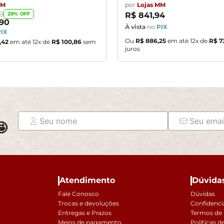
MM
por
Lojas MM
0
29
% OFF
R$
841
,
94
90
À vista
no
PIX
PIX
Ou
R$
886
,
25
em até
12
x de
R$
7
,
42
em até
12
x de
R$
100
,
86
sem
juros

Atendimento
Dúvida
Fale Conosco
Dúvidas
Trocas e devoluções
Confidenci
Entregas e Prazos
Termos de
Meios de pagamento
Políticas d