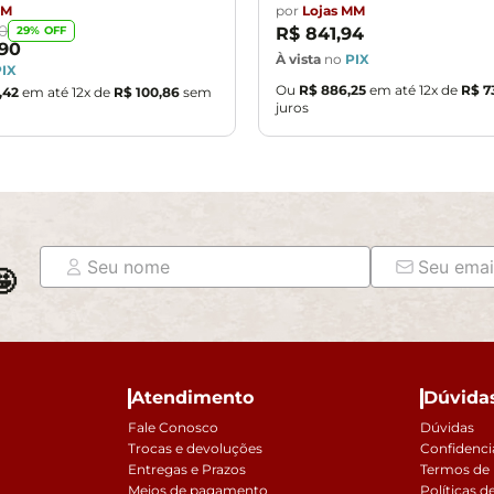
MM
por
Lojas MM
0
29
% OFF
R$
841
,
94
90
À vista
no
PIX
PIX
Ou
R$
886
,
25
em até
12
x de
R$
7
,
42
em até
12
x de
R$
100
,
86
sem
juros

Atendimento
Dúvida
Fale Conosco
Dúvidas
Trocas e devoluções
Confidenci
Entregas e Prazos
Termos de
Meios de pagamento
Políticas d