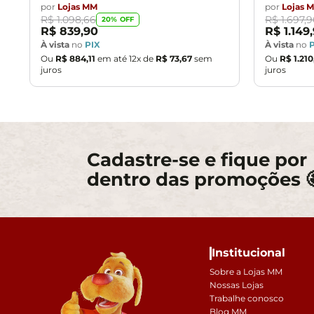
por
Lojas MM
por
Lojas 
R$
1
.
098
,
66
R$
1
.
697
,
9
20
% OFF
R$
839
,
90
R$
1
.
149
,
À vista
no
PIX
À vista
no
Ou
R$
884
,
11
em até
12
x de
R$
73
,
67
sem
Ou
R$
1
.
210
juros
juros
Cadastre-se e fique por
dentro das promoções 
Institucional
Sobre a Lojas MM
Nossas Lojas
Trabalhe conosco
Blog MM