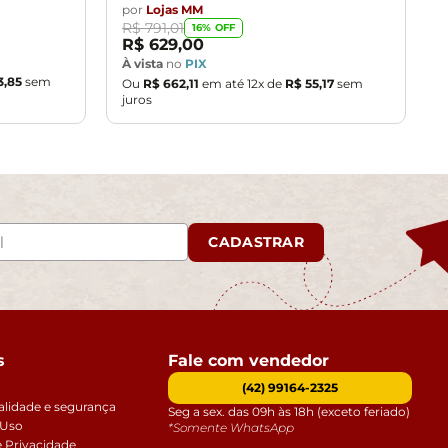
por
Lojas MM
R$
791
,
01
16
% OFF
R$
629
,
00
À vista
no
PIX
3
,
85
sem
Ou
R$
662
,
11
em até
12
x de
R$
55
,
17
sem
juros
CADASTRAR
s
Fale com vendedor
(42) 99164-2325
alidade e segurança
Seg a sex. das 09h às 18h (exceto feriado)
 Uso
*Somente WhatsApp
e Privacidade