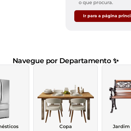
Mesas de Cabeceira
Ver todos
o que procura.
Baú Organizador
Ver todos
Ir para a página princ
Navegue por Departamento ✨
ésticos
Copa
Jardim