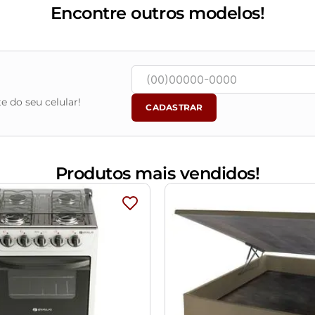
Encontre outros modelos!
ontagem.
ena variação de até 3 cm.
vido o lote de tecidos.
e do seu celular!
m água limpa, sem esfregar, não utilizar produtos abrasivos, de
CADASTRAR
vendo ficar exposto diretamente ao sol, calor e umidade excessi
m e o produto real, por conta do tratamento de imagens e a cal
Produtos mais vendidos!
objetos de decoração e eletrônicos.
ndições da embalagem, caso haja alguma avaria não assine o com
ponsabilidade do cliente. Não nos responsabilizamos, no ato da
as são de responsabilidade do comprador.
assará normalmente por supostos elevadores, portas, escadas e/o