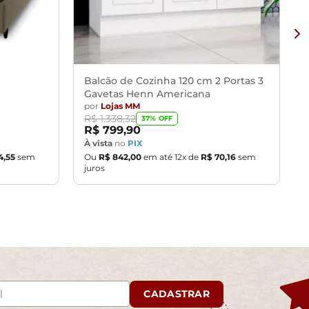
Balcão de Cozinha 120 cm 2 Portas 3
Gavetas Henn Americana
por
Lojas MM
R$
1
.
338
,
32
37
% OFF
R$
799
,
90
À vista
no
PIX
4
,
55
sem
Ou
R$
842
,
00
em até
12
x de
R$
70
,
16
sem
juros
CADASTRAR