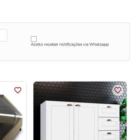
Aceito receber notificações via Whatsapp
sengordurantes, álcool ou solvente.
vos.
ibração de cores do seu monitor.
provante de recebimento.
 entrega, por subir escadas/elevadores ou pelo
u corredores de sua residência.