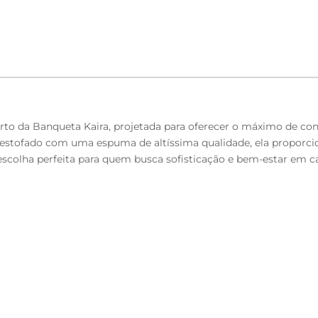
o da Banqueta Kaira, projetada para oferecer o máximo de conf
 estofado com uma espuma de altíssima qualidade, ela proporcio
 escolha perfeita para quem busca sofisticação e bem-estar em c
to.
D-28, 25mm.