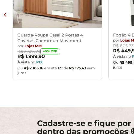
Guarda-Roupa Casal 2 Portas 4
Fogão 4 B
Gavetas Caemmun Moviment
por
Lojas 
R$
605
,
63
por
Lojas MM
R$
449
,
R$
3
.
525
,
74
40
% OFF
R$
1
.
999
,
90
À vista
no
À vista
no
PIX
Ou
R$
499
,
juros
Ou
R$
2
.
105
,
16
em até
12
x de
R$
175
,
43
sem
juros
Cadastre-se e fique por
dentro das promoções 