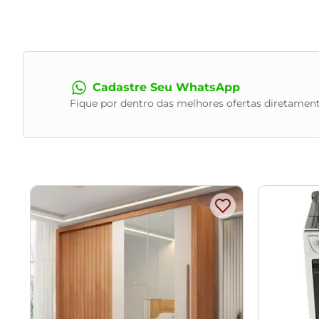
Assento produzido em MDF com espuma D-33, 40mm.
Revestimento em Linho Preto Courino Preto.
Peso suportado de até 120 kg.
Produto entregue desmontado, acompanha manual de m
- Por se tratar de estofado as medidas podem ter uma pequ
Cadastre Seu WhatsApp
- A tonalidade do produto real poderá ter ligeira variação de
Fique por dentro das melhores ofertas diretament
- A limpeza deve ser feita com pano levemente umedecido e
Observações importantes:
- Produto para uso residencial em ambiente interno, não de
- Pode haver alguma diferença de tonalidade entre a image
- As imagens são meramente ilustrativas, não acompanham 
- Ao receber a mercadoria, o cliente deve verificar as co
- Montagem, desmontagem e outras instalações serão de res
transporte por guincho em apartamentos. Eventuais despes
- Confira as dimensões do produto e certifique-se de que p