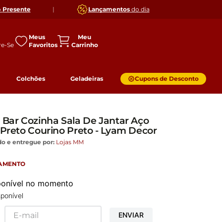
o
Presente
|
Lançamentos
do dia
Meus
Favoritos
Colchões
Geladeiras
Cupons de Desconto
 Bar Cozinha Sala De Jantar Aço
 Preto Courino Preto - Lyam Decor
o e entregue por:
Lojas MM
GAMENTO
sponível no momento
ponível
ENVIAR