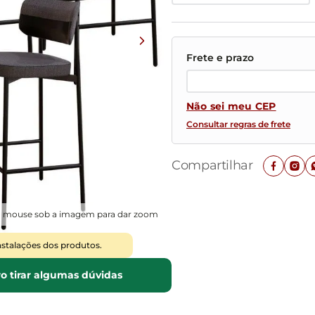
Mesas de Cabeceira
Ver todos
Baú Organizador
Ver todos
Não sei meu CEP
Consultar regras de frete
Compartilhar
o mouse sob a imagem para dar zoom
nstalações dos produtos.
o tirar algumas dúvidas