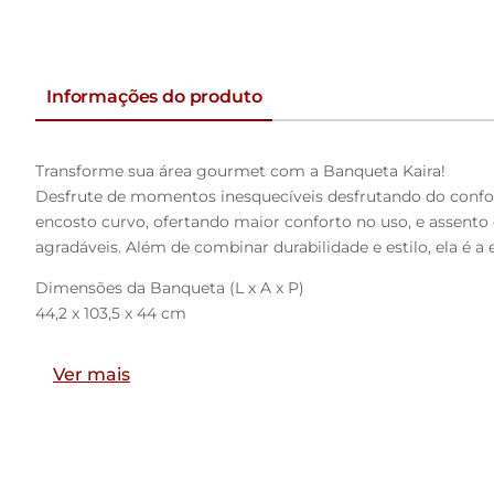
Informações do produto
Transforme sua área gourmet com a Banqueta Kaira!
Desfrute de momentos inesquecíveis desfrutando do confort
encosto curvo, ofertando maior conforto no uso, e assento
agradáveis. Além de combinar durabilidade e estilo, ela é a
Dimensões da Banqueta (L x A x P)
44,2 x 103,5 x 44 cm
Altura do chão ao assento: 76,2
Ver mais
Altura do encosto: 21
Características:
Estrutura fixa em aço carbono com pintura epóxi na cor pre
Encosto produzido em madeira compensada com espuma 