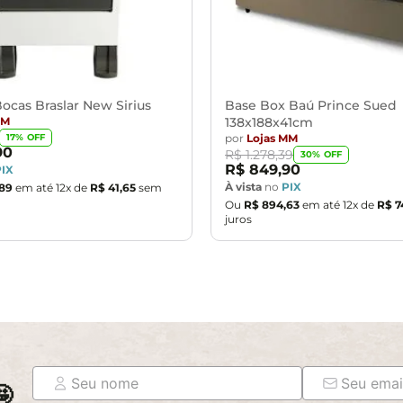
ocas Braslar New Sirius
Base Box Baú Prince Sued
MM
138x188x41cm
por
Lojas MM
17
% OFF
90
R$
1
.
278
,
39
30
% OFF
R$
849
,
90
PIX
À vista
no
PIX
89
em até
12
x de
R$
41
,
65
sem
Ou
R$
894
,
63
em até
12
x de
R$
7
juros
