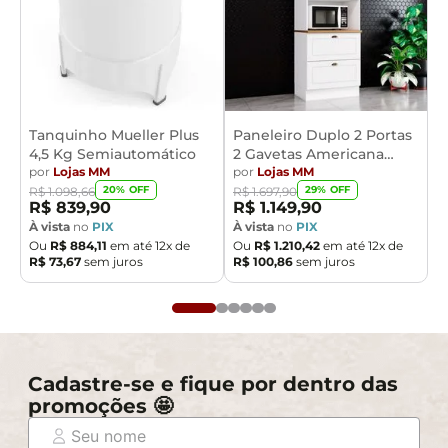
Tanquinho Mueller Plus
Paneleiro Duplo 2 Portas
4,5 Kg Semiautomático
2 Gavetas Americana
por
Lojas MM
Henn
por
Lojas MM
20
% OFF
29
% OFF
R$
1
.
098
,
66
R$
1
.
697
,
90
R$
839
,
90
R$
1
.
149
,
90
À vista
no
PIX
À vista
no
PIX
Ou
R$
884
,
11
em até
12
x de
Ou
R$
1
.
210
,
42
em até
12
x de
R$
73
,
67
sem juros
R$
100
,
86
sem juros
Cadastre-se e fique por dentro das
promoções 🤩