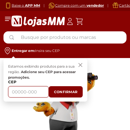
Baixe o
APP MM
|
Compre com um
vendedor
|
Cartã
Busque por produtos ou marcas
Entregar em:
Insira seu CEP
Estamos exibindo produtos para a sua
região.
Adicione seu CEP para acessar
promoções.
CEP
CONFIRMAR