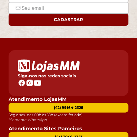
CADASTRAR
Siga-nos nas redes sociais
Atendimento LojasMM
(42) 99164-2325
Seg a sex. das 09h às 18h (exceto feriado)
*Somente WhatsApp
Atendimento Sites Parceiros
(44) 3046-2323