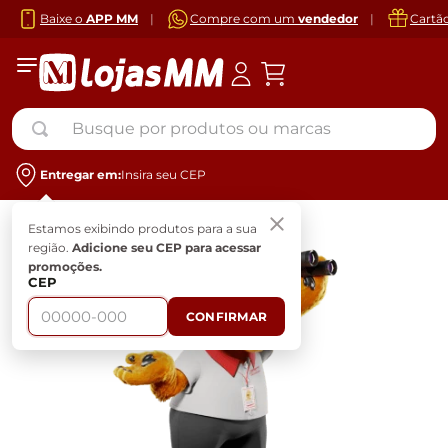
Baixe o
APP MM
|
Compre com um
vendedor
|
Cartã
Busque por produtos ou marcas
Entregar em:
Insira seu CEP
Estamos exibindo produtos para a sua
região.
Adicione seu CEP para acessar
promoções.
CEP
CONFIRMAR