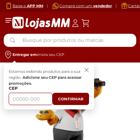
Baixe o
APP MM
|
Compre com um
vendedor
|
Cartã
Busque por produtos ou marcas
Entregar em:
Insira seu CEP
Estamos exibindo produtos para a sua
região.
Adicione seu CEP para acessar
promoções.
CEP
CONFIRMAR