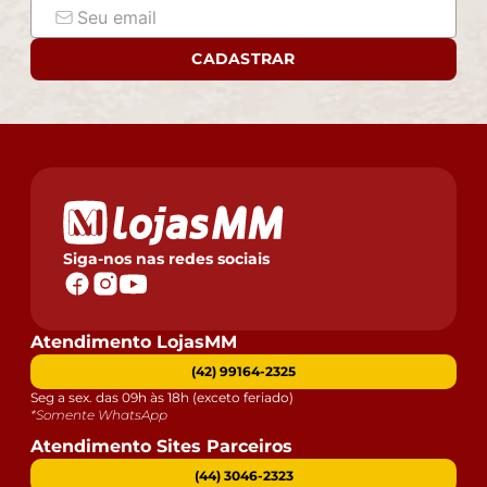
CADASTRAR
Siga-nos nas redes sociais
Atendimento LojasMM
(42) 99164-2325
Seg a sex. das 09h às 18h (exceto feriado)
*Somente WhatsApp
Atendimento Sites Parceiros
(44) 3046-2323