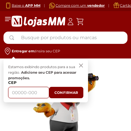
Baixe o
APP MM
|
Compre com um
vendedor
|
Cartã
Busque por produtos ou marcas
Entregar em:
Insira seu CEP
Estamos exibindo produtos para a sua
região.
Adicione seu CEP para acessar
promoções.
CEP
CONFIRMAR