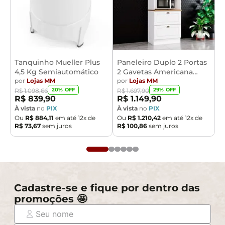
Tanquinho Mueller Plus
Paneleiro Duplo 2 Portas
4,5 Kg Semiautomático
2 Gavetas Americana
por
Lojas MM
Henn
por
Lojas MM
20
% OFF
29
% OFF
R$
1
.
098
,
66
R$
1
.
697
,
90
R$
839
,
90
R$
1
.
149
,
90
À vista
no
PIX
À vista
no
PIX
Ou
R$
884
,
11
em até
12
x de
Ou
R$
1
.
210
,
42
em até
12
x de
R$
73
,
67
sem juros
R$
100
,
86
sem juros
Cadastre-se e fique por dentro das
promoções 🤩