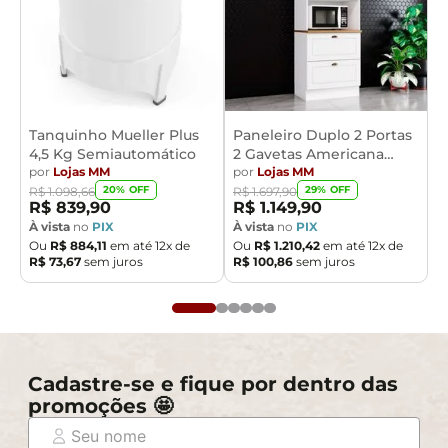
Tanquinho Mueller Plus
Paneleiro Duplo 2 Portas
4,5 Kg Semiautomático
2 Gavetas Americana
por
Lojas MM
Henn
por
Lojas MM
20
% OFF
29
% OFF
R$
1
.
098
,
66
R$
1
.
697
,
90
R$
839
,
90
R$
1
.
149
,
90
À vista
no
PIX
À vista
no
PIX
Ou
R$
884
,
11
em até
12
x de
Ou
R$
1
.
210
,
42
em até
12
x de
R$
73
,
67
sem juros
R$
100
,
86
sem juros
Cadastre-se e fique por dentro das
promoções 🤩