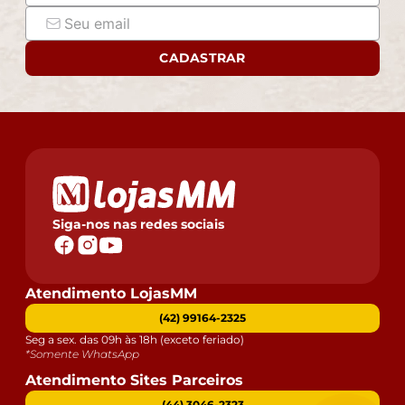
CADASTRAR
Siga-nos nas redes sociais
Atendimento LojasMM
(42) 99164-2325
Seg a sex. das 09h às 18h (exceto feriado)
*Somente WhatsApp
Atendimento Sites Parceiros
(44) 3046-2323