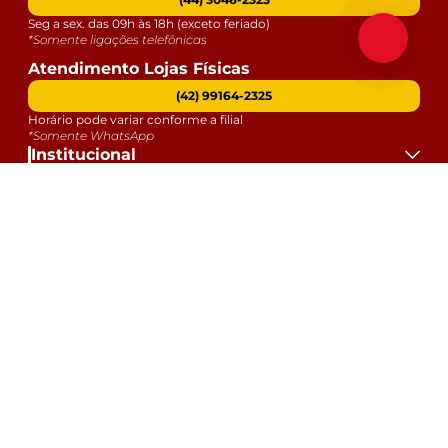
Seg a sex. das 09h às 18h (exceto feriado)
*Somente ligações telefônicas
Atendimento Lojas Físicas
(42) 99164-2325
Horário pode variar conforme a filial
*Somente WhatsApp
Institucional
Atendimento
Dúvidas
Serviços
Datas Especiais
Formas de Pagamento:
Selos e Segurança