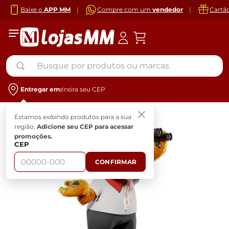
Baixe o
APP MM
|
Compre com um
vendedor
|
Cartã
Busque por produtos ou marcas
Entregar em:
Insira seu CEP
Estamos exibindo produtos para a sua
região.
Adicione seu CEP para acessar
promoções.
CEP
CONFIRMAR