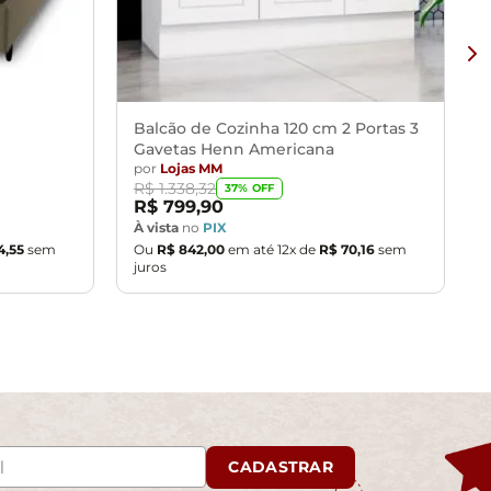
provante de recebimento.
 entrega, por subir escadas/elevadores ou pelo
u corredores de sua residência.
Balcão de Cozinha 120 cm 2 Portas 3
Gavetas Henn Americana
por
Lojas MM
R$
1
.
338
,
32
37
% OFF
R$
799
,
90
À vista
no
PIX
4
,
55
sem
Ou
R$
842
,
00
em até
12
x de
R$
70
,
16
sem
juros
CADASTRAR