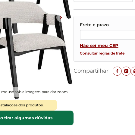
Mesas de Cabeceira
Ver todos
Baú Organizador
Ver todos
Não sei meu CEP
Consultar regras de frete
Compartilhar
o mouse sob a imagem para dar zoom
nstalações dos produtos.
o tirar algumas dúvidas