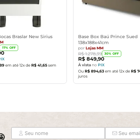
objetos de decoração e eletrônicos.
ndições da embalagem, caso haja alguma avaria não assine o com
ponsabilidade do cliente. Não nos responsabilizamos, no ato da
as são de responsabilidade do comprador.
assará normalmente por supostos elevadores, portas, escadas e/o
ocas Braslar New Sirius
Base Box Baú Prince Sued
MM
138x188x41cm
por
Lojas MM
17
% OFF
90
R$
1
.
278
,
39
30
% OFF
R$
849
,
90
PIX
À vista
no
PIX
89
em até
12
x de
R$
41
,
65
sem
Ou
R$
894
,
63
em até
12
x de
R$
7
juros
