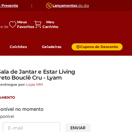
o
Presente
|
Lançamentos
do dia
Meus
Favoritos
Colchões
Geladeiras
Cupons de Desconto
ala de Jantar e Estar Living
reto Bouclê Cru - Lyam
 entregue por:
Lojas MM
GAMENTO
sponível no momento
ponível
ENVIAR