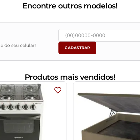
Encontre outros modelos!
e do seu celular!
CADASTRAR
Produtos mais vendidos!
ena variação de até 3 cm.
vido o lote de tecidos.
m água limpa, sem esfregar, não utilizar produtos abrasivos, de
m ambiente interno, não devendo ficar exposto diretamente ao so
m e o produto real, por conta do tratamento de imagens e a cal