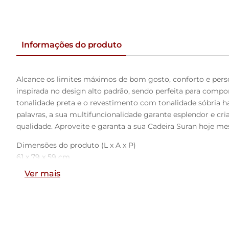
Informações do produto
Alcance os limites máximos de bom gosto, conforto e perso
inspirada no design alto padrão, sendo perfeita para compor a
tonalidade preta e o revestimento com tonalidade sóbria h
palavras, a sua multifuncionalidade garante esplendor e c
qualidade. Aproveite e garanta a sua Cadeira Suran hoje m
Dimensões do produto (L x A x P)
61 x 79 x 59 cm
Ver mais
Medidas Internas:
Altura do encosto: 21 cm
Altura interna do assento ao encosto: 32 cm
Largura do assento: 52 cm
Profundidade do assento: 50 cm