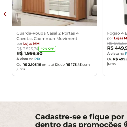
- As imagens são meramente ilustrativas, não acompanham 
- Ao receber a mercadoria, o cliente deve verificar as co
- Montagem, desmontagem e outras instalações serão de res
transporte por guincho em apartamentos. Eventuais despes
- Confira as dimensões do produto e certifique-se de que p
Guarda-Roupa Casal 2 Portas 4
Fogão 4 B
Gavetas Caemmun Moviment
por
Lojas 
R$
605
,
63
por
Lojas MM
R$
449
,
R$
3
.
525
,
74
40
% OFF
R$
1
.
999
,
90
À vista
no
À vista
no
PIX
Ou
R$
499
,
juros
Ou
R$
2
.
105
,
16
em até
12
x de
R$
175
,
43
sem
juros
Cadastre-se e fique por
dentro das promoções 