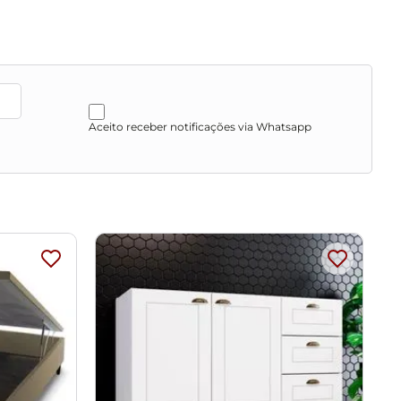
Aceito receber notificações via Whatsapp
sengordurantes, álcool ou solvente.
l, calor e umidade excessivos.
ibração de cores do seu monitor.