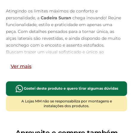
Atingindo os limites máximos de conforto e
personalidade, a
Cadeira Suran
chega inovando! Reúne
funcionalidade, estilo e praticidade em apenas uma
peça. Com detalhes pensados para a tornar única, as
alças laterais são revestidas, e ainda dispondo de muito
aconchego com o encosto e assento estofados.
Buscam trazer um visual sofisticado e único ao
ambiente. Produzida com materiais de excelente
qualidade e durabilidade, ela se encaixa em qualquer
Ver mais
estilo seja ele, moderno, rústico, minimalista ou um
clássico. Sua multifuncionalidade garante esplendor a
uma variedade de espaços como livings, salas de estar
Gostei deste produto e quero tirar algumas dúvidas
e jantar, recepções, escritórios, e até mesmo quartos.
Seu visual cria uma atmosfera convidativa e de bem-
A Lojas MM não se responsabiliza por montagens e
instalações dos produtos.
estar que faz com que os usuários se sintam bem-
vindos e desfrutem de muita qualidade.
Garanta á sua
Cadeira Suran!
Dimensões do produto (L x A x P)
Aproveite e compre também