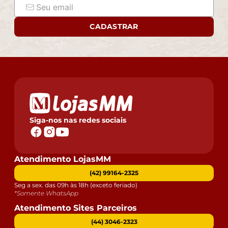
- Ao receber a mercadoria, o cliente deve verificar as
condições da embalagem, caso haja alguma avaria não
assine o comprovante de recebimento.
CADASTRAR
- Montagem, desmontagem e outras instalações serão
de responsabilidade do cliente. Não nos
responsabilizamos, no ato da entrega, por subir
escadas/elevadores ou pelo transporte por guincho em
apartamentos. Eventuais despesas são de
responsabilidade do comprador.
- Confira as dimensões do produto e certifique-se de
que passará normalmente por supostos elevadores,
Siga-nos nas redes sociais
portas, escadas e/ou corredores de sua residência.
Atendimento LojasMM
(42) 99164-2325
Seg a sex. das 09h às 18h (exceto feriado)
*Somente WhatsApp
Atendimento Sites Parceiros
(44) 3046-2323