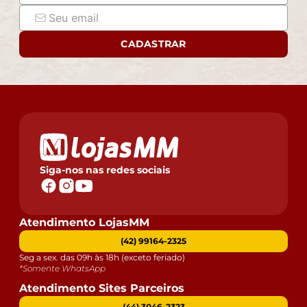
CADASTRAR
Siga-nos nas redes sociais
Atendimento LojasMM
(42) 99164-2325
Seg a sex. das 09h às 18h (exceto feriado)
*Somente WhatsApp
Atendimento Sites Parceiros
(44) 3046-2323