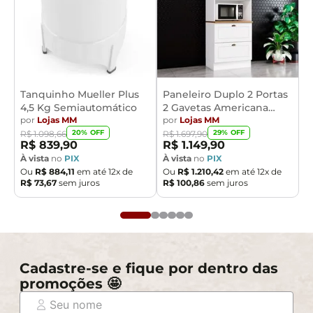
Tanquinho Mueller Plus
Paneleiro Duplo 2 Portas
4,5 Kg Semiautomático
2 Gavetas Americana
por
Lojas MM
Henn
por
Lojas MM
20
% OFF
29
% OFF
R$
1
.
098
,
66
R$
1
.
697
,
90
R$
839
,
90
R$
1
.
149
,
90
À vista
no
PIX
À vista
no
PIX
Ou
R$
884
,
11
em até
12
x de
Ou
R$
1
.
210
,
42
em até
12
x de
R$
73
,
67
sem juros
R$
100
,
86
sem juros
Cadastre-se e fique por dentro das
promoções 🤩