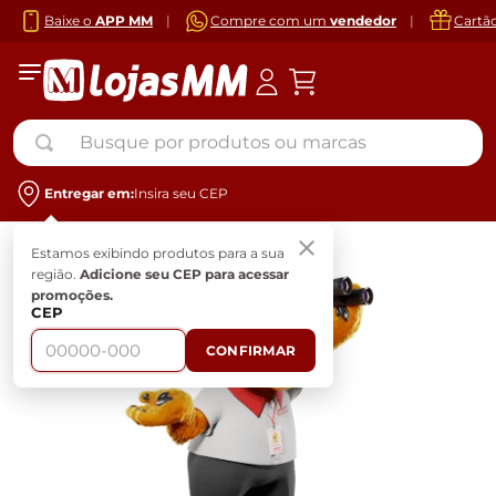
Baixe o
APP MM
|
Compre com um
vendedor
|
Cartã
Busque por produtos ou marcas
Entregar em:
Insira seu CEP
Estamos exibindo produtos para a sua
região.
Adicione seu CEP para acessar
promoções.
CEP
CONFIRMAR