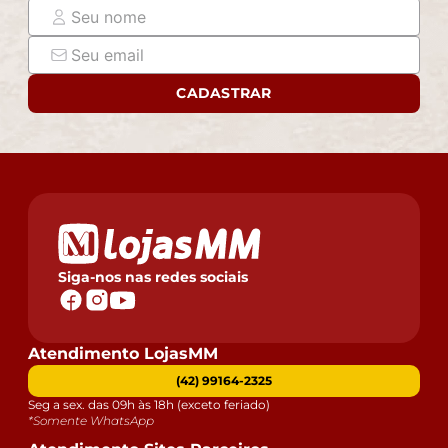
assine o comprovante de recebimento.
- Montagem, desmontagem e outras instalações serão
de responsabilidade do cliente. Não nos
responsabilizamos, no ato da entrega, por subir
CADASTRAR
escadas/elevadores ou pelo transporte por guincho em
apartamentos. Eventuais despesas são de
responsabilidade do comprador.
- Confira as dimensões do produto e certifique-se de
que passará normalmente por supostos elevadores,
portas, escadas e/ou corredores de sua residência.
Siga-nos nas redes sociais
Atendimento LojasMM
(42) 99164-2325
Seg a sex. das 09h às 18h (exceto feriado)
*Somente WhatsApp