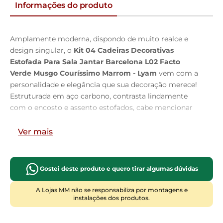
Informações do produto
Amplamente moderna, dispondo de muito realce e
design singular, o
Kit 04 Cadeiras Decorativas
Estofada Para Sala Jantar Barcelona L02 Facto
Verde Musgo Couríssimo Marrom - Lyam
vem com a
personalidade e elegância que sua decoração merece!
Estruturada em aço carbono, contrasta lindamente
com o encosto e assento estofados, cabe mencionar
ainda seu revestimento em Couríssimo e linho, é
confeccionada por materiais de excelente qualidade,
Ver mais
extremamente resistentes e aconchegantes.
Possui altura ideal, garantindo o encaixe perfeito no
ambiente, otimizando seu espaço e promovendo
Gostei deste produto e quero tirar algumas dúvidas
máximo conforto. Pode ser disposta em sala de jantar,
cozinha ou até mesmo na área gourmet, as
A Lojas MM não se responsabiliza por montagens e
instalações dos produtos.
possibilidades são infinitas e as combinações ficarão
perfeitas. Adquira já a sua!!