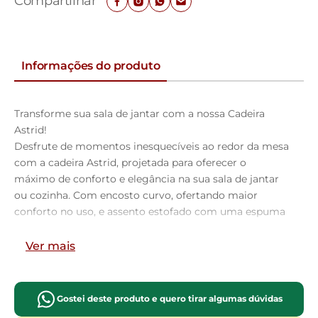
Compartilhar
Informações do produto
Transforme sua sala de jantar com a nossa Cadeira
Astrid!
Desfrute de momentos inesquecíveis ao redor da mesa
com a cadeira Astrid, projetada para oferecer o
máximo de conforto e elegância na sua sala de jantar
ou cozinha. Com encosto curvo, ofertando maior
conforto no uso, e assento estofado com uma espuma
de altíssima qualidade, ela proporciona suporte ideal
para longas refeições e conversas agradáveis. Além de
Ver mais
combinar durabilidade e estilo, ela é a escolha perfeita
para quem busca sofisticação e bem-estar em cada
detalhe. Aproveite!
Gostei deste produto e quero tirar algumas dúvidas