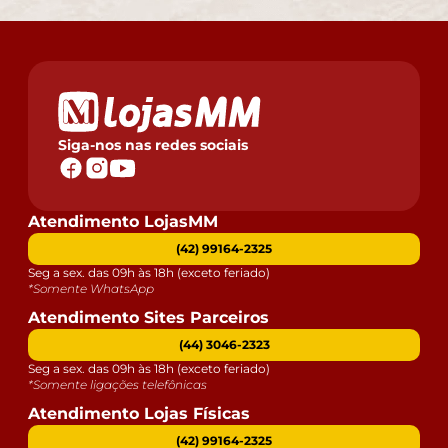
Siga-nos nas redes sociais
Atendimento LojasMM
(42) 99164-2325
Seg a sex. das 09h às 18h (exceto feriado)
*Somente WhatsApp
Atendimento Sites Parceiros
(44) 3046-2323
Seg a sex. das 09h às 18h (exceto feriado)
*Somente ligações telefônicas
Atendimento Lojas Físicas
(42) 99164-2325