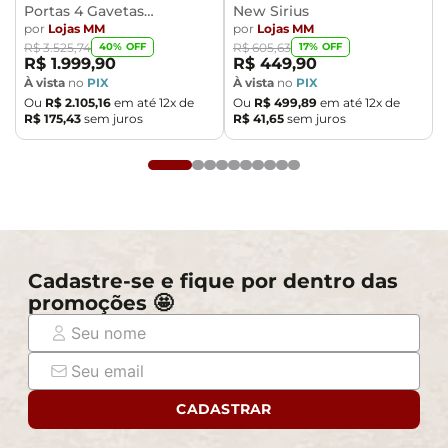
Portas 4 Gavetas
New Sirius
responsabilizamos, no ato da entrega, por subir
Caemmun Moviment
por
Lojas MM
por
Lojas MM
escadas/elevadores ou pelo transporte por guincho em
40
% OFF
17
% OFF
R$
3
.
525
,
74
R$
605
,
63
apartamentos. Eventuais despesas são de
R$
1
.
999
,
90
R$
449
,
90
responsabilidade do comprador.
À vista
no
PIX
À vista
no
PIX
Ou
R$
2
.
105
,
16
em até
12
x de
Ou
R$
499
,
89
em até
12
x de
- Confira as dimensões do produto e certifique-se de
R$
175
,
43
sem juros
R$
41
,
65
sem juros
que passará normalmente por supostos elevadores,
portas, escadas e/ou corredores de sua residência.
Cadastre-se e fique por dentro das
promoções 🤩
CADASTRAR