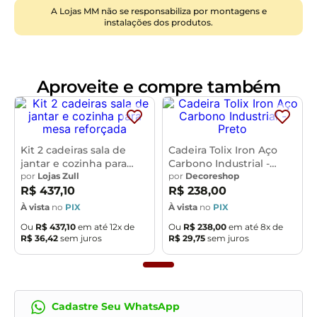
Dimensões da Cadeira (L x A x P)
A Lojas MM não se responsabiliza por montagens e
44,2 x 83,8 x 44,7 cm
instalações dos produtos.
Altura do chão ao assento: 48,2 cm
Largura do encosto: 50 cm
Altura do encosto: 21 cm
Aproveite e compre também
Características:
Estrutura fixa em aço carbono com pintura epóxi na
cor branco.
Kit 2 cadeiras sala de
Cadeira Tolix Iron Aço
Encosto produzido em madeira compensada com
jantar e cozinha para
Carbono Industrial -
espuma D-28, 25mm.
mesa reforçada
por
Lojas Zull
Preto
por
Decoreshop
Assento produzido em MDF com espuma D-33, 40mm.
R$
437
,
10
R$
238
,
00
Revestimento em Linho Palha com faixa Courino Café.
À vista
no
PIX
À vista
no
PIX
Peso suportado de até 120 kg.
Ou
R$
437
,
10
em até
12
x de
Ou
R$
238
,
00
em até
8
x de
Produto entregue desmontado, acompanha manual de
R$
36
,
42
sem juros
R$
29
,
75
sem juros
montagem.
- Por se tratar de estofado as medidas podem ter uma
pequena variação de até 3 cm.
Cadastre Seu WhatsApp
- A tonalidade do produto real poderá ter ligeira