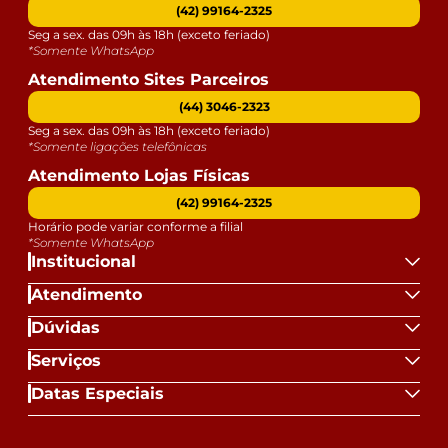
(42) 99164-2325
apartamentos. Eventuais despesas são de
Seg a sex. das 09h às 18h (exceto feriado)
responsabilidade do comprador.
*Somente WhatsApp
- Confira as dimensões do produto e certifique-se de
Atendimento Sites Parceiros
que passará normalmente por supostos elevadores,
(44) 3046-2323
portas, escadas e/ou corredores de sua residência.
Seg a sex. das 09h às 18h (exceto feriado)
- Para mais informações, acesse nossa Central de
*Somente ligações telefônicas
Atendimento.
Atendimento Lojas Físicas
(42) 99164-2325
Horário pode variar conforme a filial
*Somente WhatsApp
Institucional
Atendimento
Dúvidas
Serviços
Datas Especiais