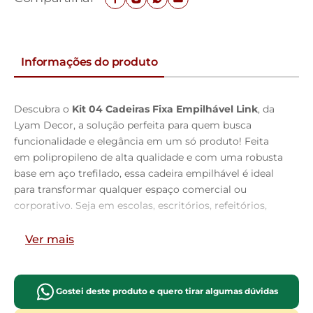
Informações do produto
Descubra o
Kit 04 Cadeiras Fixa Empilhável Link
, da
Lyam Decor, a solução perfeita para quem busca
funcionalidade e elegância em um só produto! Feita
em polipropileno de alta qualidade e com uma robusta
base em aço trefilado, essa cadeira empilhável é ideal
para transformar qualquer espaço comercial ou
corporativo. Seja em escolas, escritórios, refeitórios,
salões de eventos ou aonde mais você precisar, a
Cadeira Link se adapta com facilidade e charme.
Ver mais
Sua estrutura leve e empilhável facilita o
armazenamento, enquanto as sapatas conectoras
Gostei deste produto e quero tirar algumas dúvidas
permitem unir várias unidades, proporcionando uma