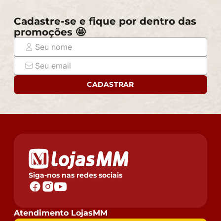
limpa, sem esfregar, não utilizar produtos abrasivos,
desengordurantes, álcool ou solvente.
Cadastre-se e fique por dentro das
promoções 🤩
Observações importantes:
- Produto para uso residencial em ambiente interno,
não devendo ficar exposto diretamente ao sol, calor e
umidade excessivos.
- Pode haver alguma diferença de tonalidade entre a
CADASTRAR
imagem e o produto real, por conta do tratamento de
imagens e a calibração de cores do seu monitor.
- As imagens são meramente ilustrativas, não
acompanham objetos de decoração e eletrônicos.
- Ao receber a mercadoria, o cliente deve verificar as
condições da embalagem, caso haja alguma avaria não
assine o comprovante de recebimento e entre em
contato com nossa loja para orientações.
Siga-nos nas redes sociais
- Montagem, desmontagem e outras instalações serão
de responsabilidade do cliente. Não nos
responsabilizamos, no ato da entrega, por subir
Atendimento LojasMM
escadas/elevadores ou pelo transporte por guincho em